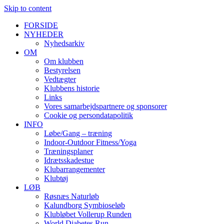
Skip to content
FORSIDE
NYHEDER
Nyhedsarkiv
OM
Om klubben
Bestyrelsen
Vedtægter
Klubbens historie
Links
Vores samarbejdspartnere og sponsorer
Cookie og persondatapolitik
INFO
Løbe/Gang – træning
Indoor-Outdoor Fitness/Yoga
Træningsplaner
Idrætsskadestue
Klubarrangementer
Klubtøj
LØB
Røsnæs Naturløb
Kalundborg Symbioseløb
Klubløbet Vollerup Runden
World Diabetes Run