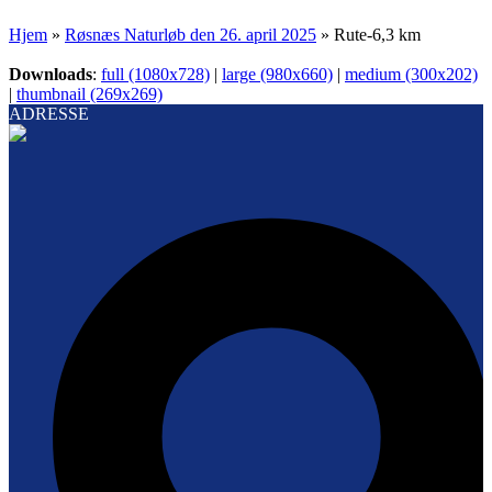
Hjem
»
Røsnæs Naturløb den 26. april 2025
»
Rute-6,3 km
Downloads
:
full (1080x728)
|
large (980x660)
|
medium (300x202)
|
thumbnail (269x269)
ADRESSE