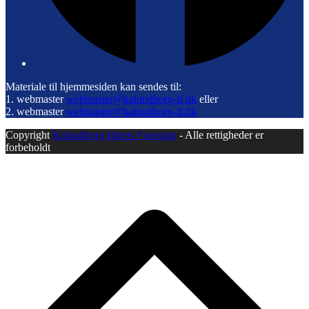
Materiale til hjemmesiden kan sendes til:
1. webmaster
webmaster@kalundborg-if.dk
eller
2. webmaster
webmaster@kalundborg-if.dk
Copyright
Kalundborg Idræts Forening
- Alle rettigheder er
forbeholdt
B
T
T