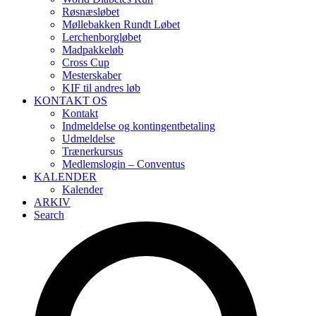
Røsnæsløbet
Møllebakken Rundt Løbet
Lerchenborgløbet
Madpakkeløb
Cross Cup
Mesterskaber
KIF til andres løb
KONTAKT OS
Kontakt
Indmeldelse og kontingentbetaling
Udmeldelse
Trænerkursus
Medlemslogin – Conventus
KALENDER
Kalender
ARKIV
Search