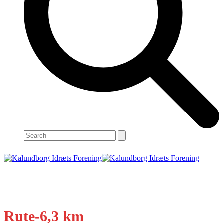
Search
Open
Close
mobile
mobile
menu
menu
Rute-6,3 km