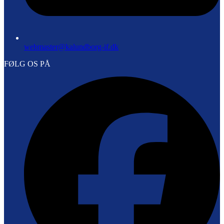
webmaster@kalundborg-if.dk
FØLG OS PÅ
F