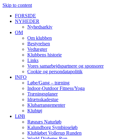
Skip to content
FORSIDE
NYHEDER
Nyhedsarkiv
OM
Om klubben
Bestyrelsen
Vedtægter
Klubbens historie
Links
Vores samarbejdspartnere og sponsorer
Cookie og persondatapolitik
INFO
Løbe/Gang – træning
Indoor-Outdoor Fitness/Yoga
Træningsplaner
Idrætsskadestue
Klubarrangementer
Klubtøj
LØB
Røsnæs Naturløb
Kalundborg Symbioseløb
Klubløbet Vollerup Runden
World Diabetes Run