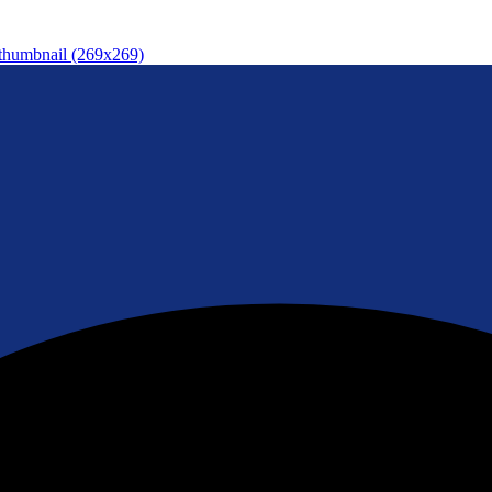
thumbnail (269x269)