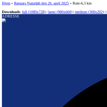
Hjem
»
Røsnæs Naturløb den 26. april 2025
»
Rute-6,3 km
Downloads
:
full (1080x728)
|
large (980x660)
|
medium (300x202)
|
ADRESSE