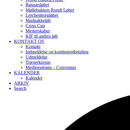
Røsnæsløbet
Møllebakken Rundt Løbet
Lerchenborgløbet
Madpakkeløb
Cross Cup
Mesterskaber
KIF til andres løb
KONTAKT OS
Kontakt
Indmeldelse og kontingentbetaling
Udmeldelse
Trænerkursus
Medlemslogin – Conventus
KALENDER
Kalender
ARKIV
Search