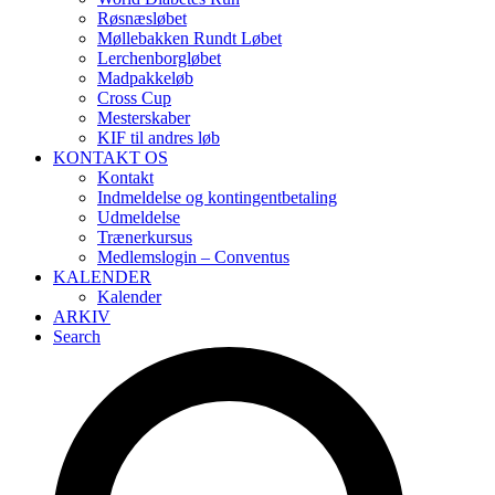
Røsnæsløbet
Møllebakken Rundt Løbet
Lerchenborgløbet
Madpakkeløb
Cross Cup
Mesterskaber
KIF til andres løb
KONTAKT OS
Kontakt
Indmeldelse og kontingentbetaling
Udmeldelse
Trænerkursus
Medlemslogin – Conventus
KALENDER
Kalender
ARKIV
Search