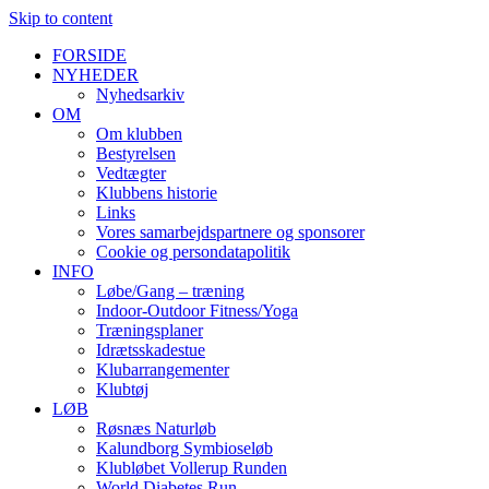
Skip to content
FORSIDE
NYHEDER
Nyhedsarkiv
OM
Om klubben
Bestyrelsen
Vedtægter
Klubbens historie
Links
Vores samarbejdspartnere og sponsorer
Cookie og persondatapolitik
INFO
Løbe/Gang – træning
Indoor-Outdoor Fitness/Yoga
Træningsplaner
Idrætsskadestue
Klubarrangementer
Klubtøj
LØB
Røsnæs Naturløb
Kalundborg Symbioseløb
Klubløbet Vollerup Runden
World Diabetes Run