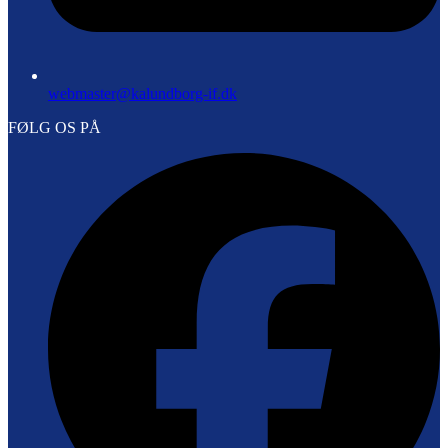
webmaster@kalundborg-if.dk
FØLG OS PÅ
F