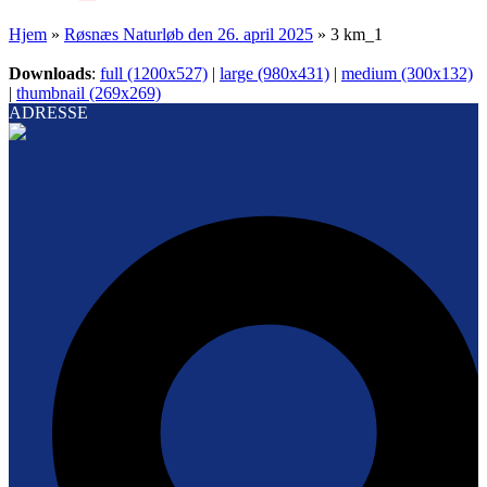
Hjem
»
Røsnæs Naturløb den 26. april 2025
»
3 km_1
Downloads
:
full (1200x527)
|
large (980x431)
|
medium (300x132)
|
thumbnail (269x269)
ADRESSE