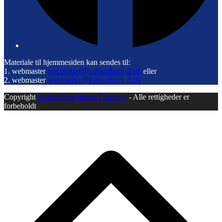
Materiale til hjemmesiden kan sendes til:
1. webmaster
webmaster@kalundborg-if.dk
eller
2. webmaster
webmaster@kalundborg-if.dk
Copyright
Kalundborg Idræts Forening
- Alle rettigheder er
forbeholdt
B
T
T