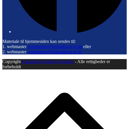
Materiale til hjemmesiden kan sendes til:
1. webmaster
webmaster@kalundborg-if.dk
eller
2. webmaster
webmaster@kalundborg-if.dk
Copyright
Kalundborg Idræts Forening
- Alle rettigheder er
forbeholdt
B
T
T