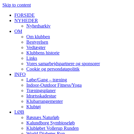
Skip to content
FORSIDE
NYHEDER
Nyhedsarkiv
OM
Om klubben
Bestyrelsen
Vedtægter
Klubbens historie
Links
Vores samarbejdspartnere og sponsorer
Cookie og persondatapolitik
INFO
Løbe/Gang – træning
Indoor-Outdoor Fitness/Yoga
Træningsplaner
Idrætsskadestue
Klubarrangementer
Klubtøj
LØB
Røsnæs Naturløb
Kalundborg Symbioseløb
Klubløbet Vollerup Runden
World Diabetes Run