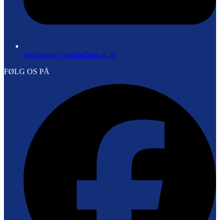
webmaster@kalundborg-if.dk
FØLG OS PÅ
F