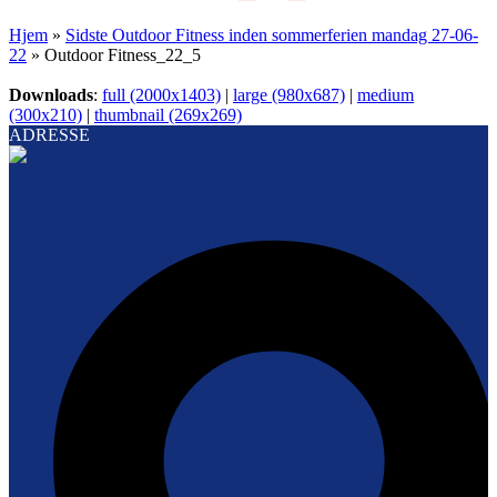
Hjem
»
Sidste Outdoor Fitness inden sommerferien mandag 27-06-
22
»
Outdoor Fitness_22_5
Downloads
:
full (2000x1403)
|
large (980x687)
|
medium
(300x210)
|
thumbnail (269x269)
ADRESSE