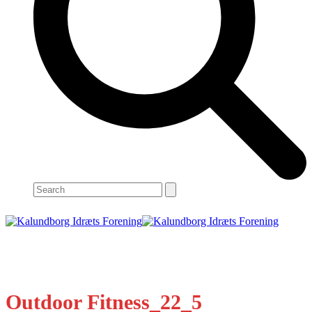
Search
Open
Close
mobile
mobile
menu
menu
Outdoor Fitness_22_5