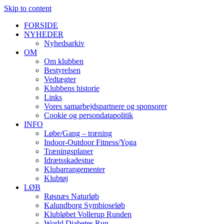
Skip to content
FORSIDE
NYHEDER
Nyhedsarkiv
OM
Om klubben
Bestyrelsen
Vedtægter
Klubbens historie
Links
Vores samarbejdspartnere og sponsorer
Cookie og persondatapolitik
INFO
Løbe/Gang – træning
Indoor-Outdoor Fitness/Yoga
Træningsplaner
Idrætsskadestue
Klubarrangementer
Klubtøj
LØB
Røsnæs Naturløb
Kalundborg Symbioseløb
Klubløbet Vollerup Runden
World Diabetes Run