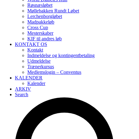
Røsnæsløbet
Møllebakken Rundt Løbet
Lerchenborgløbet
Madpakkeløb
Cross Cup
Mesterskaber
KIF til andres løb
KONTAKT OS
Kontakt
Indmeldelse og kontingentbetaling
Udmeldelse
Trænerkursus
Medlemslogin – Conventus
KALENDER
Kalender
ARKIV
Search