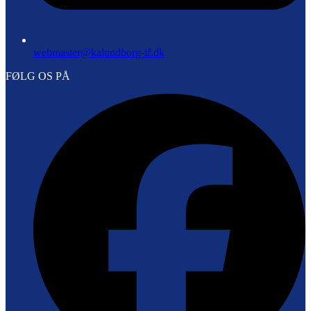
webmaster@kalundborg-if.dk
FØLG OS PÅ
F