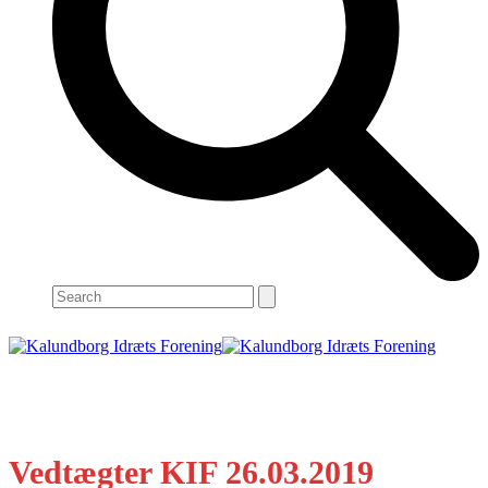
Search
Open
Close
mobile
mobile
menu
menu
Vedtægter KIF 26.03.2019