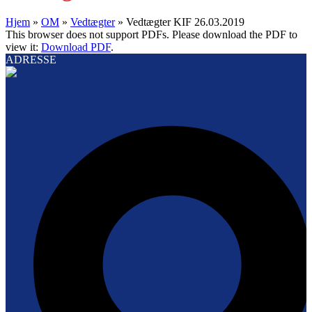
Hjem
»
OM
»
Vedtægter
»
Vedtægter KIF 26.03.2019
This browser does not support PDFs. Please download the PDF to
view it:
Download PDF
.
ADRESSE