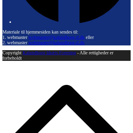
Materiale til hjemmesiden kan sendes til:
1. webmaster
webmaster@kalundborg-if.dk
eller
2. webmaster
webmaster@kalundborg-if.dk
Copyright
Kalundborg Idræts Forening
- Alle rettigheder er
forbeholdt
B
T
T