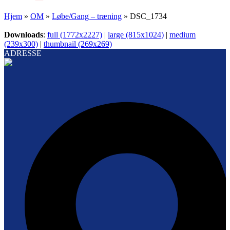
Hjem
»
OM
»
Løbe/Gang – træning
»
DSC_1734
Downloads
:
full (1772x2227)
|
large (815x1024)
|
medium
(239x300)
|
thumbnail (269x269)
ADRESSE