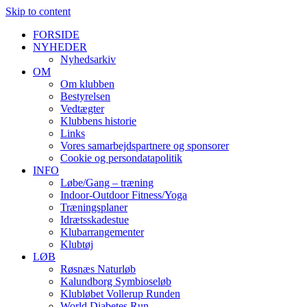
Skip to content
FORSIDE
NYHEDER
Nyhedsarkiv
OM
Om klubben
Bestyrelsen
Vedtægter
Klubbens historie
Links
Vores samarbejdspartnere og sponsorer
Cookie og persondatapolitik
INFO
Løbe/Gang – træning
Indoor-Outdoor Fitness/Yoga
Træningsplaner
Idrætsskadestue
Klubarrangementer
Klubtøj
LØB
Røsnæs Naturløb
Kalundborg Symbioseløb
Klubløbet Vollerup Runden
World Diabetes Run