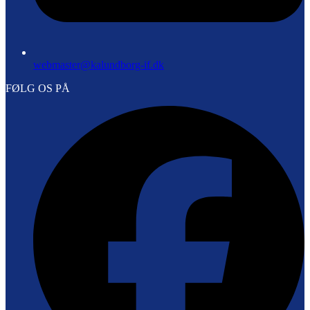
webmaster@kalundborg-if.dk
FØLG OS PÅ
F