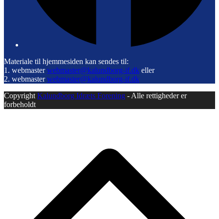
Materiale til hjemmesiden kan sendes til:
1. webmaster
webmaster@kalundborg-if.dk
eller
2. webmaster
webmaster@kalundborg-if.dk
Copyright
Kalundborg Idræts Forening
- Alle rettigheder er
forbeholdt
B
T
T