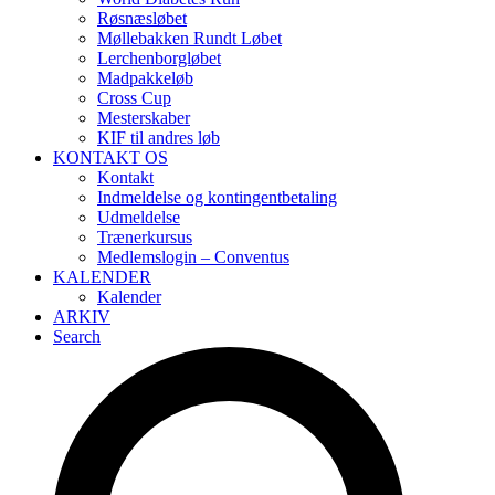
Røsnæsløbet
Møllebakken Rundt Løbet
Lerchenborgløbet
Madpakkeløb
Cross Cup
Mesterskaber
KIF til andres løb
KONTAKT OS
Kontakt
Indmeldelse og kontingentbetaling
Udmeldelse
Trænerkursus
Medlemslogin – Conventus
KALENDER
Kalender
ARKIV
Search