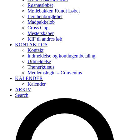
Røsnæsløbet
Møllebakken Rundt Løbet
Lerchenborgløbet
Madpakkeløb
Cross Cup
Mesterskaber
KIF til andres løb
KONTAKT OS
Kontakt
Indmeldelse og kontingentbetaling
Udmeldelse
Trænerkursus
Medlemslogin – Conventus
KALENDER
Kalender
ARKIV
Search