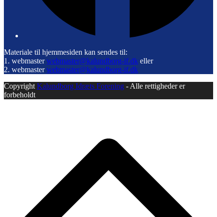
Materiale til hjemmesiden kan sendes til:
1. webmaster
webmaster@kalundborg-if.dk
eller
2. webmaster
webmaster@kalundborg-if.dk
Copyright
Kalundborg Idræts Forening
- Alle rettigheder er
forbeholdt
B
T
T