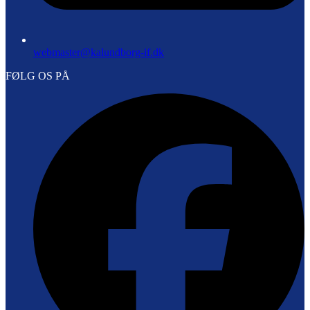
webmaster@kalundborg-if.dk
FØLG OS PÅ
F