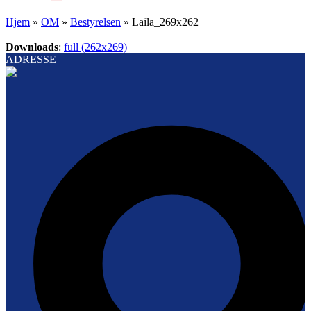
Hjem
»
OM
»
Bestyrelsen
»
Laila_269x262
Downloads
:
full (262x269)
ADRESSE