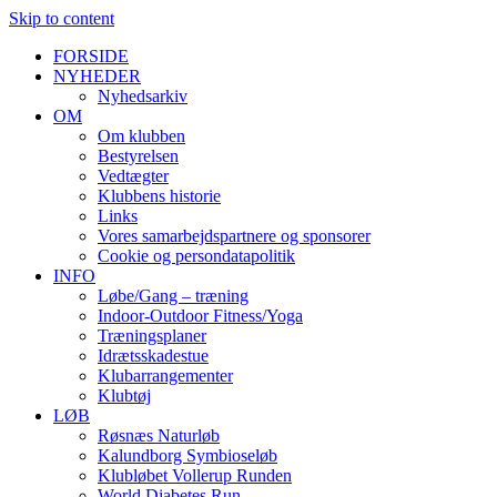
Skip to content
FORSIDE
NYHEDER
Nyhedsarkiv
OM
Om klubben
Bestyrelsen
Vedtægter
Klubbens historie
Links
Vores samarbejdspartnere og sponsorer
Cookie og persondatapolitik
INFO
Løbe/Gang – træning
Indoor-Outdoor Fitness/Yoga
Træningsplaner
Idrætsskadestue
Klubarrangementer
Klubtøj
LØB
Røsnæs Naturløb
Kalundborg Symbioseløb
Klubløbet Vollerup Runden
World Diabetes Run