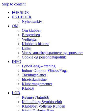
Skip to content
FORSIDE
NYHEDER
Nyhedsarkiv
OM
Om klubben
Bestyrelsen
Vedtægter
Klubbens historie
Links
Vores samarbejdspartnere og sponsorer
Cookie og persondatapolitik
INFO
Løbe/Gang – træning
Indoor-Outdoor Fitness/Yoga
Træningsplaner
Idrætsskadestue
Klubarrangementer
Klubtøj
LØB
Røsnæs Naturløb
Kalundborg Symbioseløb
Klubløbet Vollerup Runden
World Diabetes Run