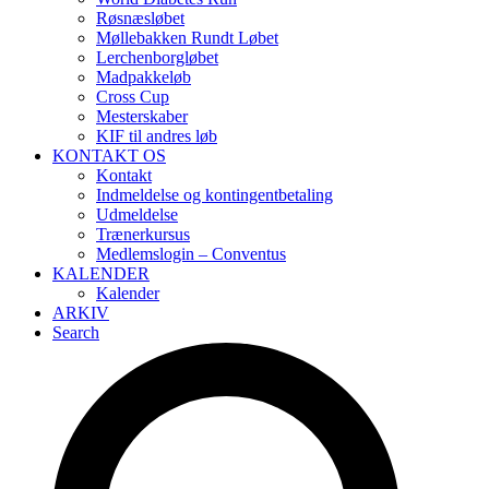
Røsnæsløbet
Møllebakken Rundt Løbet
Lerchenborgløbet
Madpakkeløb
Cross Cup
Mesterskaber
KIF til andres løb
KONTAKT OS
Kontakt
Indmeldelse og kontingentbetaling
Udmeldelse
Trænerkursus
Medlemslogin – Conventus
KALENDER
Kalender
ARKIV
Search