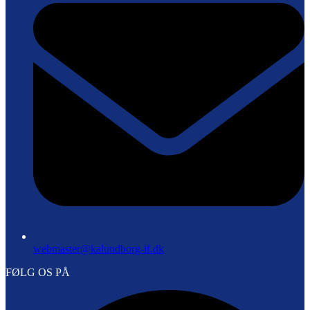
webmaster@kalundborg-if.dk
FØLG OS PÅ
F