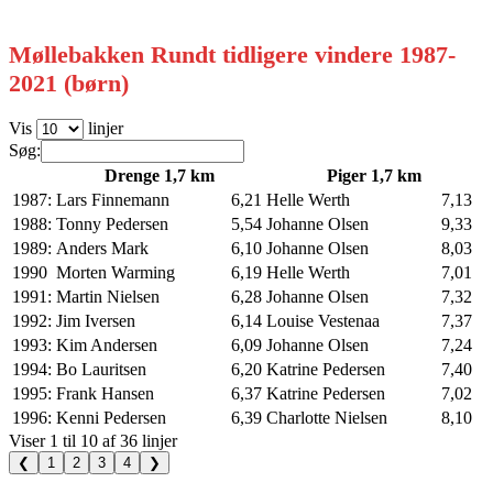
Møllebakken Rundt tidligere vindere 1987-
2021 (børn)
Vis
linjer
Søg:
Drenge 1,7 km
Piger 1,7 km
1987:
Lars Finnemann
6,21
Helle Werth
7,13
1988:
Tonny Pedersen
5,54
Johanne Olsen
9,33
1989:
Anders Mark
6,10
Johanne Olsen
8,03
1990
Morten Warming
6,19
Helle Werth
7,01
1991:
Martin Nielsen
6,28
Johanne Olsen
7,32
1992:
Jim Iversen
6,14
Louise Vestenaa
7,37
1993:
Kim Andersen
6,09
Johanne Olsen
7,24
1994:
Bo Lauritsen
6,20
Katrine Pedersen
7,40
1995:
Frank Hansen
6,37
Katrine Pedersen
7,02
1996:
Kenni Pedersen
6,39
Charlotte Nielsen
8,10
Viser 1 til 10 af 36 linjer
❮
1
2
3
4
❯