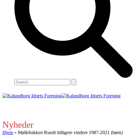
Search
Open
Close
mobile
mobile
menu
menu
Nyheder
Hjem
»
Møllebakken Rundt tidligere vindere 1987-2021 (børn)