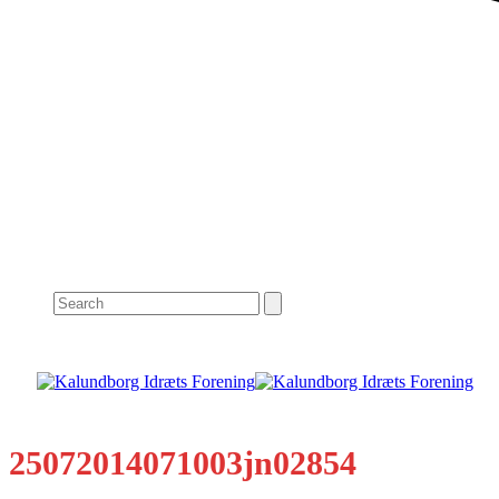
Search
25072014071003jn02854