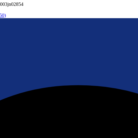
003jn02854
50)