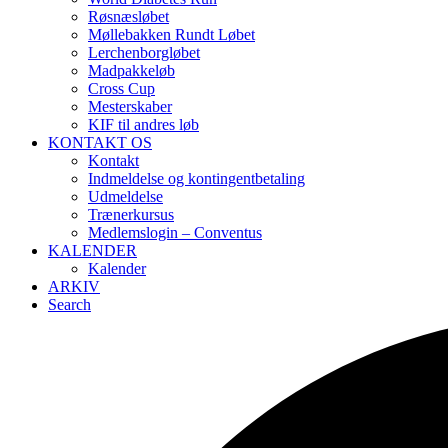
Røsnæsløbet
Møllebakken Rundt Løbet
Lerchenborgløbet
Madpakkeløb
Cross Cup
Mesterskaber
KIF til andres løb
KONTAKT OS
Kontakt
Indmeldelse og kontingentbetaling
Udmeldelse
Trænerkursus
Medlemslogin – Conventus
KALENDER
Kalender
ARKIV
Search