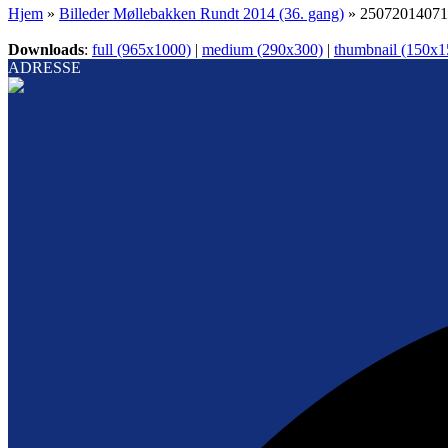
Hjem
»
Billeder Møllebakken Rundt 2014 (36. gang)
»
25072014071
Downloads
:
full (965x1000)
|
medium (290x300)
|
thumbnail (150x1
ADRESSE