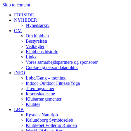
Skip to content
FORSIDE
NYHEDER
Nyhedsarkiv
OM
Om klubben
Bestyrelsen
Vedtægter
Klubbens historie
Links
Vores samarbejdspartnere og sponsorer
Cookie og persondatapolitik
INFO
Løbe/Gang – træning
Indoor-Outdoor Fitness/Yoga
Træningsplaner
Idrætsskadestue
Klubarrangementer
Klubtøj
LØB
Røsnæs Naturløb
Kalundborg Symbioseløb
Klubløbet Vollerup Runden
World Diabetes Run