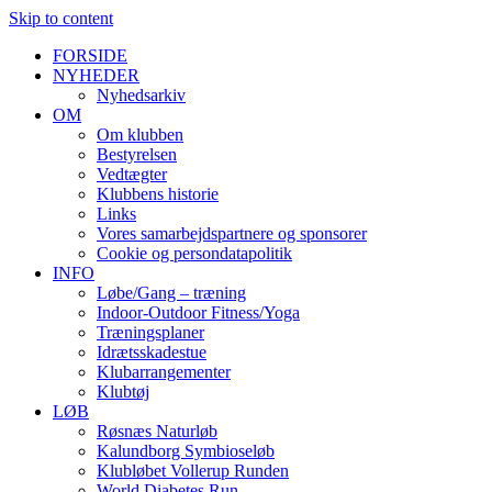
Skip to content
FORSIDE
NYHEDER
Nyhedsarkiv
OM
Om klubben
Bestyrelsen
Vedtægter
Klubbens historie
Links
Vores samarbejdspartnere og sponsorer
Cookie og persondatapolitik
INFO
Løbe/Gang – træning
Indoor-Outdoor Fitness/Yoga
Træningsplaner
Idrætsskadestue
Klubarrangementer
Klubtøj
LØB
Røsnæs Naturløb
Kalundborg Symbioseløb
Klubløbet Vollerup Runden
World Diabetes Run