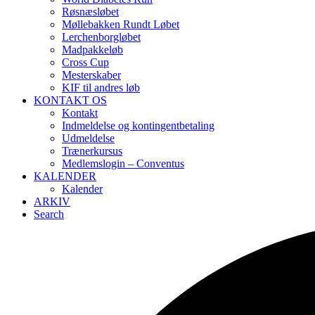
Røsnæsløbet
Møllebakken Rundt Løbet
Lerchenborgløbet
Madpakkeløb
Cross Cup
Mesterskaber
KIF til andres løb
KONTAKT OS
Kontakt
Indmeldelse og kontingentbetaling
Udmeldelse
Trænerkursus
Medlemslogin – Conventus
KALENDER
Kalender
ARKIV
Search