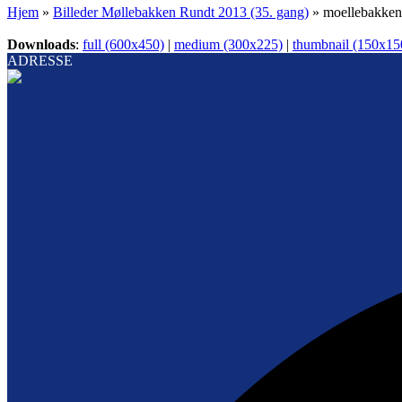
Hjem
»
Billeder Møllebakken Rundt 2013 (35. gang)
»
moellebakken
Downloads
:
full (600x450)
|
medium (300x225)
|
thumbnail (150x15
ADRESSE