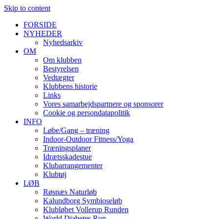
Skip to content
FORSIDE
NYHEDER
Nyhedsarkiv
OM
Om klubben
Bestyrelsen
Vedtægter
Klubbens historie
Links
Vores samarbejdspartnere og sponsorer
Cookie og persondatapolitik
INFO
Løbe/Gang – træning
Indoor-Outdoor Fitness/Yoga
Træningsplaner
Idrætsskadestue
Klubarrangementer
Klubtøj
LØB
Røsnæs Naturløb
Kalundborg Symbioseløb
Klubløbet Vollerup Runden
World Diabetes Run