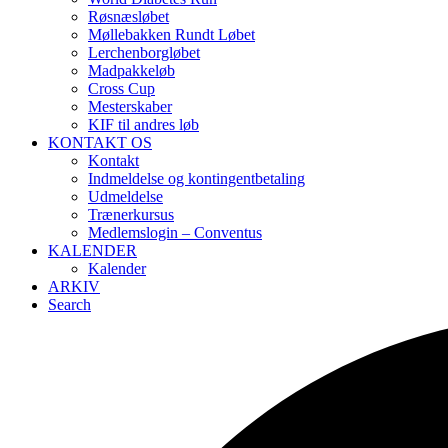
Røsnæsløbet
Møllebakken Rundt Løbet
Lerchenborgløbet
Madpakkeløb
Cross Cup
Mesterskaber
KIF til andres løb
KONTAKT OS
Kontakt
Indmeldelse og kontingentbetaling
Udmeldelse
Trænerkursus
Medlemslogin – Conventus
KALENDER
Kalender
ARKIV
Search