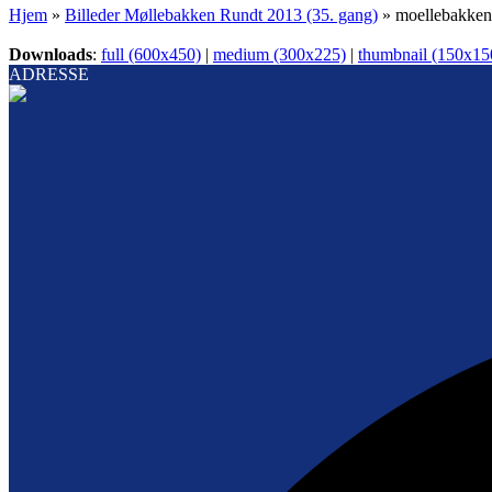
Hjem
»
Billeder Møllebakken Rundt 2013 (35. gang)
»
moellebakken
Downloads
:
full (600x450)
|
medium (300x225)
|
thumbnail (150x15
ADRESSE