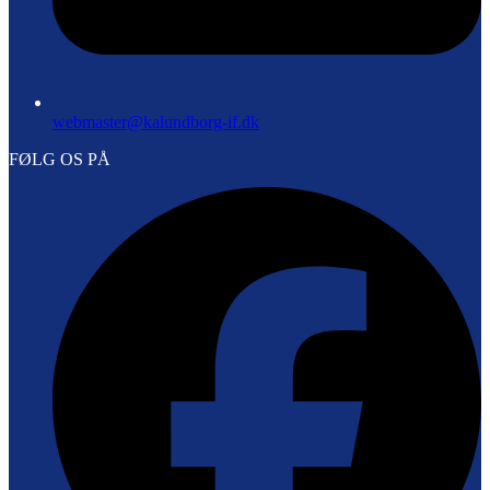
webmaster@kalundborg-if.dk
FØLG OS PÅ
F