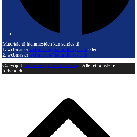
Materiale til hjemmesiden kan sendes til:
1. webmaster
webmaster@kalundborg-if.dk
eller
2. webmaster
webmaster@kalundborg-if.dk
Copyright
Kalundborg Idræts Forening
- Alle rettigheder er
forbeholdt
B
T
T