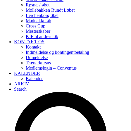
Røsnæsløbet
Møllebakken Rundt Løbet
Lerchenborgløbet
Madpakkeløb
Cross Cup
Mesterskaber
KIF til andres løb
KONTAKT OS
Kontakt
Indmeldelse og kontingentbetaling
Udmeldelse
Trænerkursus
Medlemslogin – Conventus
KALENDER
Kalender
ARKIV
Search