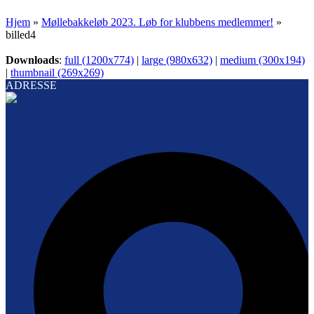
Hjem
»
Møllebakkeløb 2023. Løb for klubbens medlemmer!
»
billed4
Downloads
:
full (1200x774)
|
large (980x632)
|
medium (300x194)
|
thumbnail (269x269)
ADRESSE