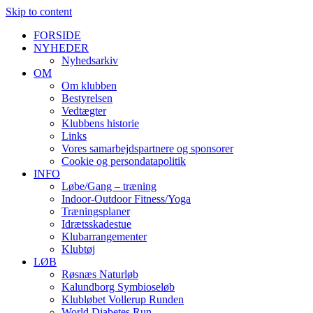
Skip to content
FORSIDE
NYHEDER
Nyhedsarkiv
OM
Om klubben
Bestyrelsen
Vedtægter
Klubbens historie
Links
Vores samarbejdspartnere og sponsorer
Cookie og persondatapolitik
INFO
Løbe/Gang – træning
Indoor-Outdoor Fitness/Yoga
Træningsplaner
Idrætsskadestue
Klubarrangementer
Klubtøj
LØB
Røsnæs Naturløb
Kalundborg Symbioseløb
Klubløbet Vollerup Runden
World Diabetes Run