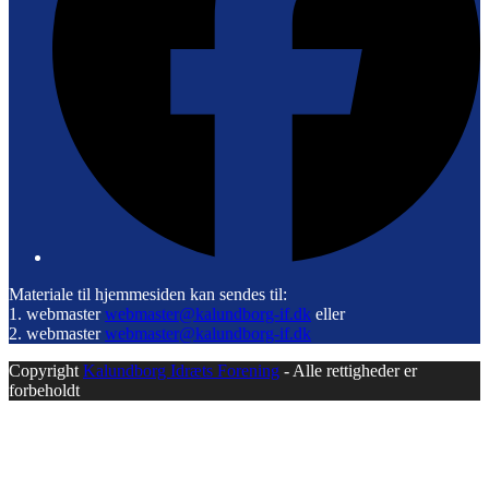
Materiale til hjemmesiden kan sendes til:
1. webmaster
webmaster@kalundborg-if.dk
eller
2. webmaster
webmaster@kalundborg-if.dk
Copyright
Kalundborg Idræts Forening
- Alle rettigheder er
forbeholdt
B
T
T