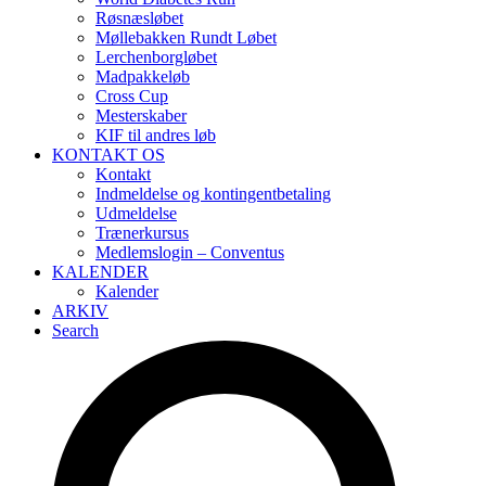
Røsnæsløbet
Møllebakken Rundt Løbet
Lerchenborgløbet
Madpakkeløb
Cross Cup
Mesterskaber
KIF til andres løb
KONTAKT OS
Kontakt
Indmeldelse og kontingentbetaling
Udmeldelse
Trænerkursus
Medlemslogin – Conventus
KALENDER
Kalender
ARKIV
Search