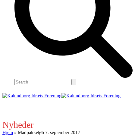
Search
Open
Close
mobile
mobile
menu
menu
Nyheder
Hjem
»
Madpakkeløb 7. september 2017