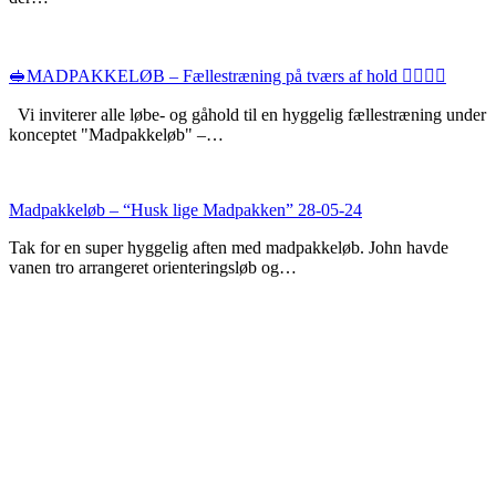
🥪MADPAKKELØB – Fællestræning på tværs af hold 🏃‍♀️🚶‍♂️
Vi inviterer alle løbe- og gåhold til en hyggelig fællestræning under
konceptet "Madpakkeløb" –…
Madpakkeløb – “Husk lige Madpakken” 28-05-24
Tak for en super hyggelig aften med madpakkeløb. John havde
vanen tro arrangeret orienteringsløb og…