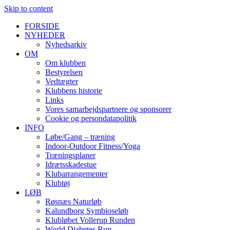
Skip to content
FORSIDE
NYHEDER
Nyhedsarkiv
OM
Om klubben
Bestyrelsen
Vedtægter
Klubbens historie
Links
Vores samarbejdspartnere og sponsorer
Cookie og persondatapolitik
INFO
Løbe/Gang – træning
Indoor-Outdoor Fitness/Yoga
Træningsplaner
Idrætsskadestue
Klubarrangementer
Klubtøj
LØB
Røsnæs Naturløb
Kalundborg Symbioseløb
Klubløbet Vollerup Runden
World Diabetes Run