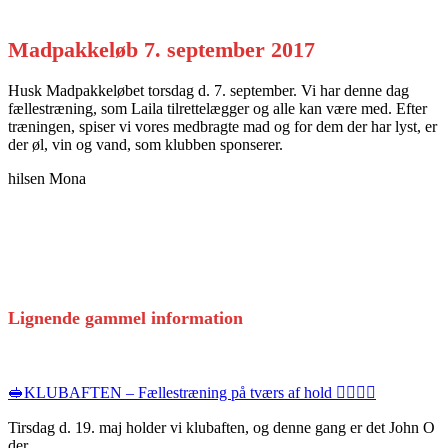
Madpakkeløb 7. september 2017
Husk Madpakkeløbet torsdag d. 7. september. Vi har denne dag
fællestræning, som Laila tilrettelægger og alle kan være med. Efter
træningen, spiser vi vores medbragte mad og for dem der har lyst, er
der øl, vin og vand, som klubben sponserer.
hilsen Mona
Lignende gammel information
🥪KLUBAFTEN – Fællestræning på tværs af hold 🏃‍♀️🚶‍♂️
Tirsdag d. 19. maj holder vi klubaften, og denne gang er det John O
der…