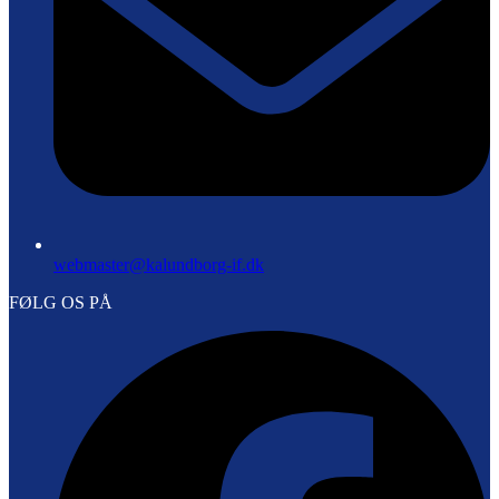
webmaster@kalundborg-if.dk
FØLG OS PÅ
F