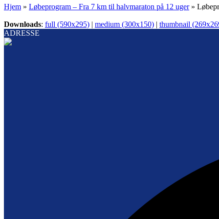
Hjem
»
Løbeprogram – Fra 7 km til halvmaraton på 12 uger
»
Løbepr
Downloads
:
full (590x295)
|
medium (300x150)
|
thumbnail (269x26
ADRESSE