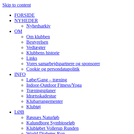
Skip to content
FORSIDE
NYHEDER
Nyhedsarkiv
OM
Om klubben
Bestyrelsen
Vedtægter
Klubbens historie
Links
Vores samarbejdspartnere og sponsorer
Cookie og persondatapolitik
INFO
Løbe/Gang – træning
Indoor-Outdoor Fitness/Yoga
Træningsplaner
Idrætsskadestue
Klubarrangementer
Klubtøj
LØB
Røsnæs Naturløb
Kalundborg Symbioseløb
Klubløbet Vollerup Runden
World Diabetes Run