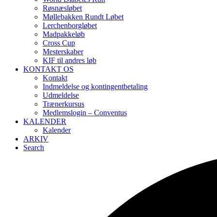
Røsnæsløbet
Møllebakken Rundt Løbet
Lerchenborgløbet
Madpakkeløb
Cross Cup
Mesterskaber
KIF til andres løb
KONTAKT OS
Kontakt
Indmeldelse og kontingentbetaling
Udmeldelse
Trænerkursus
Medlemslogin – Conventus
KALENDER
Kalender
ARKIV
Search