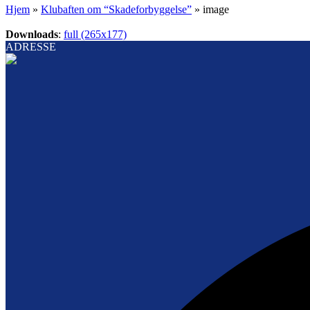
Hjem
»
Klubaften om “Skadeforbyggelse”
»
image
Downloads
:
full (265x177)
ADRESSE