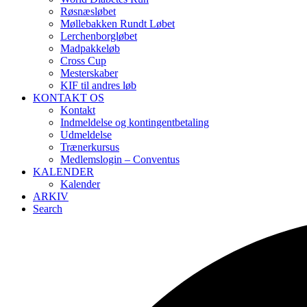
Røsnæsløbet
Møllebakken Rundt Løbet
Lerchenborgløbet
Madpakkeløb
Cross Cup
Mesterskaber
KIF til andres løb
KONTAKT OS
Kontakt
Indmeldelse og kontingentbetaling
Udmeldelse
Trænerkursus
Medlemslogin – Conventus
KALENDER
Kalender
ARKIV
Search