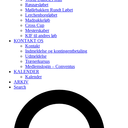
Røsnæsløbet
Møllebakken Rundt Løbet
Lerchenborgløbet
Madpakkeløb
Cross Cup
Mesterskaber
KIF til andres løb
KONTAKT OS
Kontakt
Indmeldelse og kontingentbetaling
Udmeldelse
Trænerkursus
Medlemslogin – Conventus
KALENDER
Kalender
ARKIV
Search