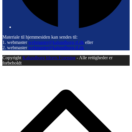
Materiale til hjemmesiden kan sendes til:
1. webmaster
webmaster@kalundborg-if.dk
eller
2. webmaster
webmaster@kalundborg-if.dk
Copyright
Kalundborg Idræts Forening
- Alle rettigheder er
forbeholdt
B
T
T