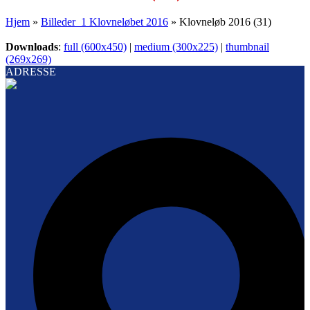
Hjem
»
Billeder_1 Klovneløbet 2016
»
Klovneløb 2016 (31)
Downloads
:
full (600x450)
|
medium (300x225)
|
thumbnail
(269x269)
ADRESSE