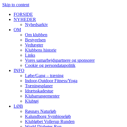
Skip to content
FORSIDE
NYHEDER
Nyhedsarkiv
OM
Om klubben
Bestyrelsen
Vedtægter
Klubbens historie
Links
Vores samarbejdspartnere og sponsorer
Cookie og persondatapolitik
INFO
Løbe/Gang – træning
Indoor-Outdoor Fitness/Yoga
Træningsplaner
Idrætsskadestue
Klubarrangementer
Klubtøj
LØB
Røsnæs Naturløb
Kalundborg Symbioseløb
Klubløbet Vollerup Runden
World Diabetes Run