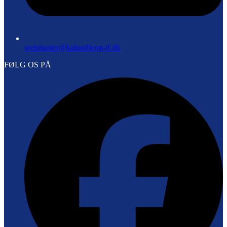
webmaster@kalundborg-if.dk
FØLG OS PÅ
F