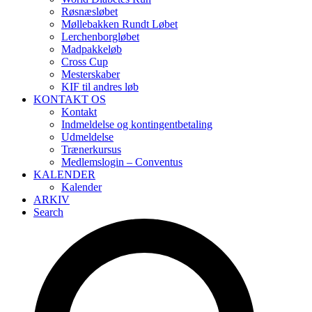
Røsnæsløbet
Møllebakken Rundt Løbet
Lerchenborgløbet
Madpakkeløb
Cross Cup
Mesterskaber
KIF til andres løb
KONTAKT OS
Kontakt
Indmeldelse og kontingentbetaling
Udmeldelse
Trænerkursus
Medlemslogin – Conventus
KALENDER
Kalender
ARKIV
Search