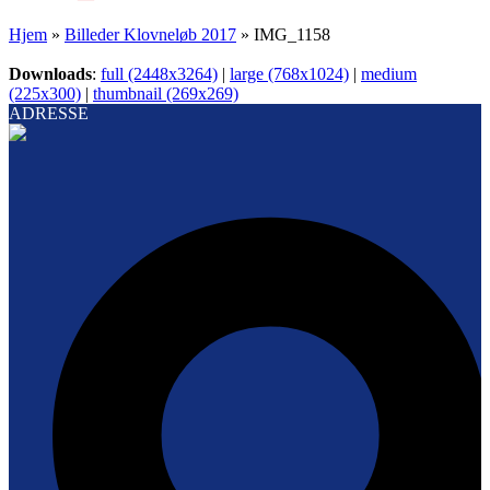
Hjem
»
Billeder Klovneløb 2017
»
IMG_1158
Downloads
:
full (2448x3264)
|
large (768x1024)
|
medium
(225x300)
|
thumbnail (269x269)
ADRESSE