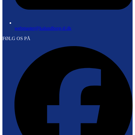
webmaster@kalundborg-if.dk
FØLG OS PÅ
F