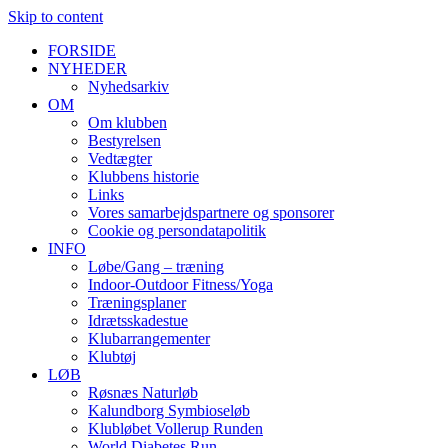
Skip to content
FORSIDE
NYHEDER
Nyhedsarkiv
OM
Om klubben
Bestyrelsen
Vedtægter
Klubbens historie
Links
Vores samarbejdspartnere og sponsorer
Cookie og persondatapolitik
INFO
Løbe/Gang – træning
Indoor-Outdoor Fitness/Yoga
Træningsplaner
Idrætsskadestue
Klubarrangementer
Klubtøj
LØB
Røsnæs Naturløb
Kalundborg Symbioseløb
Klubløbet Vollerup Runden
World Diabetes Run