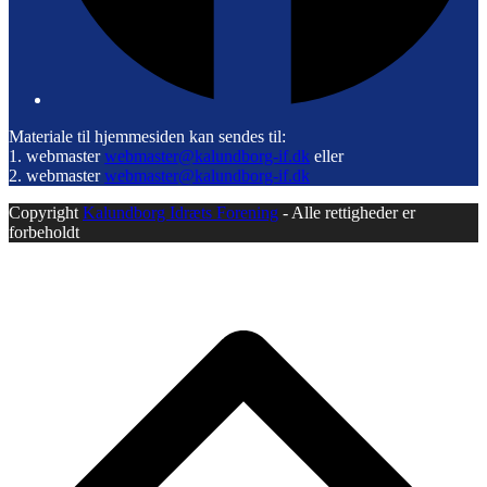
Materiale til hjemmesiden kan sendes til:
1. webmaster
webmaster@kalundborg-if.dk
eller
2. webmaster
webmaster@kalundborg-if.dk
Copyright
Kalundborg Idræts Forening
- Alle rettigheder er
forbeholdt
B
T
T