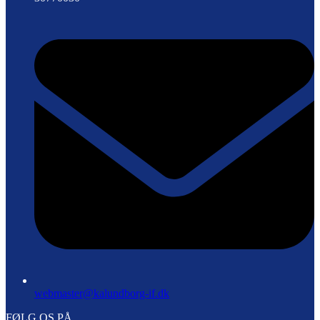
webmaster@kalundborg-if.dk
FØLG OS PÅ