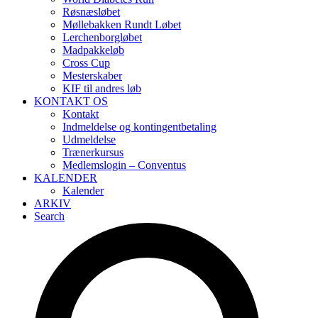
Røsnæsløbet
Møllebakken Rundt Løbet
Lerchenborgløbet
Madpakkeløb
Cross Cup
Mesterskaber
KIF til andres løb
KONTAKT OS
Kontakt
Indmeldelse og kontingentbetaling
Udmeldelse
Trænerkursus
Medlemslogin – Conventus
KALENDER
Kalender
ARKIV
Search