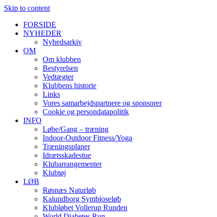
Skip to content
FORSIDE
NYHEDER
Nyhedsarkiv
OM
Om klubben
Bestyrelsen
Vedtægter
Klubbens historie
Links
Vores samarbejdspartnere og sponsorer
Cookie og persondatapolitik
INFO
Løbe/Gang – træning
Indoor-Outdoor Fitness/Yoga
Træningsplaner
Idrætsskadestue
Klubarrangementer
Klubtøj
LØB
Røsnæs Naturløb
Kalundborg Symbioseløb
Klubløbet Vollerup Runden
World Diabetes Run