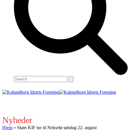
Search
Open
Close
mobile
mobile
menu
menu
Nyheder
Hjem
»
Skøn KIF tur til Nekselø søndag 22. august