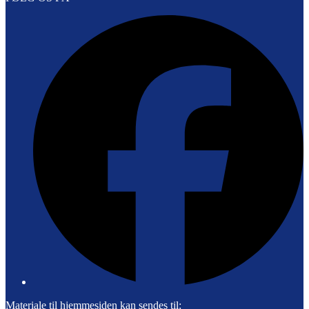
F
Materiale til hjemmesiden kan sendes til: