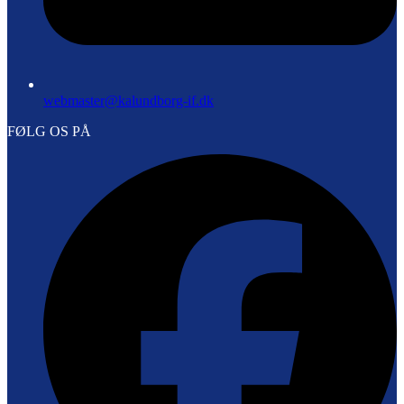
webmaster@kalundborg-if.dk
FØLG OS PÅ
F