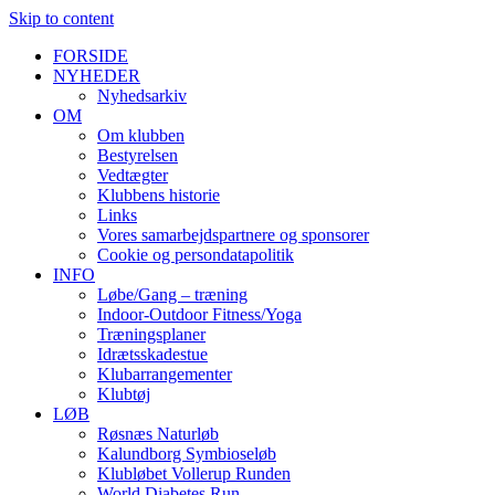
Skip to content
FORSIDE
NYHEDER
Nyhedsarkiv
OM
Om klubben
Bestyrelsen
Vedtægter
Klubbens historie
Links
Vores samarbejdspartnere og sponsorer
Cookie og persondatapolitik
INFO
Løbe/Gang – træning
Indoor-Outdoor Fitness/Yoga
Træningsplaner
Idrætsskadestue
Klubarrangementer
Klubtøj
LØB
Røsnæs Naturløb
Kalundborg Symbioseløb
Klubløbet Vollerup Runden
World Diabetes Run