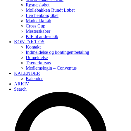
Røsnæsløbet
Møllebakken Rundt Løbet
Lerchenborgløbet
Madpakkeløb
Cross Cup
Mesterskaber
KIF til andres løb
KONTAKT OS
Kontakt
Indmeldelse og kontingentbetaling
Udmeldelse
Trænerkursus
Medlemslogin – Conventus
KALENDER
Kalender
ARKIV
Search