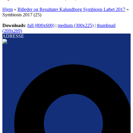
Hjem
»
Billeder og Resultater Kalundborg Symbiosis Løbet 2017
»
Symbiosis 2017 (25)
Downloads
:
full (800x600)
|
medium (300x225)
|
thumbnail
(269x269)
ADRESSE