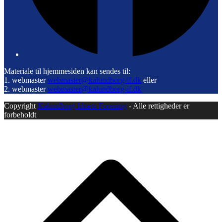
Materiale til hjemmesiden kan sendes til:
1. webmaster
webmaster@kalundborg-if.dk
eller
2. webmaster
webmaster@kalundborg-if.dk
Copyright
Kalundborg Idræts Forening
- Alle rettigheder er
forbeholdt
B
T
T