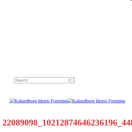
Search
22089098_10212874646236196_44