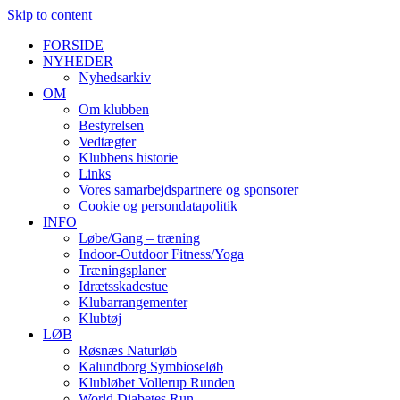
Skip to content
FORSIDE
NYHEDER
Nyhedsarkiv
OM
Om klubben
Bestyrelsen
Vedtægter
Klubbens historie
Links
Vores samarbejdspartnere og sponsorer
Cookie og persondatapolitik
INFO
Løbe/Gang – træning
Indoor-Outdoor Fitness/Yoga
Træningsplaner
Idrætsskadestue
Klubarrangementer
Klubtøj
LØB
Røsnæs Naturløb
Kalundborg Symbioseløb
Klubløbet Vollerup Runden
World Diabetes Run