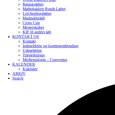
Røsnæsløbet
Møllebakken Rundt Løbet
Lerchenborgløbet
Madpakkeløb
Cross Cup
Mesterskaber
KIF til andres løb
KONTAKT OS
Kontakt
Indmeldelse og kontingentbetaling
Udmeldelse
Trænerkursus
Medlemslogin – Conventus
KALENDER
Kalender
ARKIV
Search