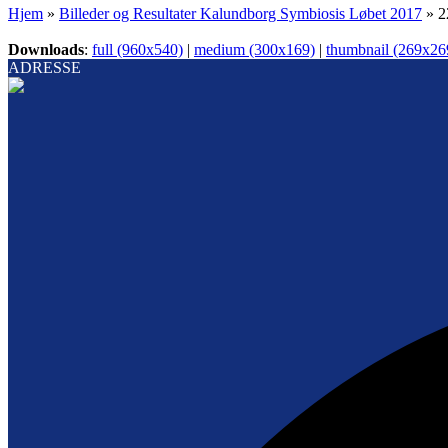
Hjem
»
Billeder og Resultater Kalundborg Symbiosis Løbet 2017
»
2
Downloads
:
full (960x540)
|
medium (300x169)
|
thumbnail (269x26
ADRESSE