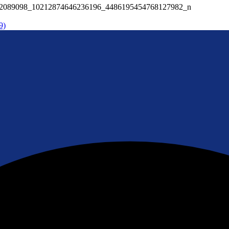
2089098_10212874646236196_4486195454768127982_n
9)