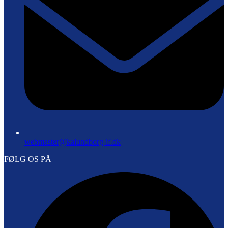
webmaster@kalundborg-if.dk
FØLG OS PÅ
F