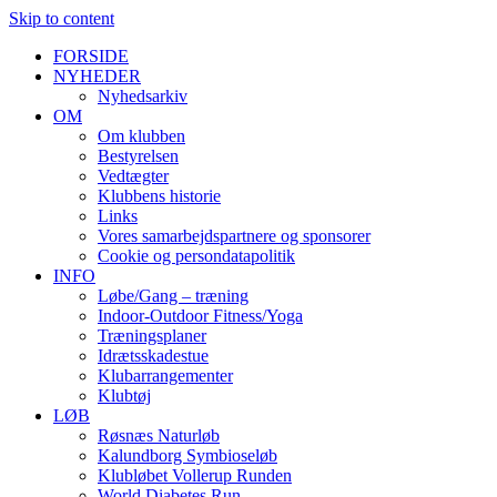
Skip to content
FORSIDE
NYHEDER
Nyhedsarkiv
OM
Om klubben
Bestyrelsen
Vedtægter
Klubbens historie
Links
Vores samarbejdspartnere og sponsorer
Cookie og persondatapolitik
INFO
Løbe/Gang – træning
Indoor-Outdoor Fitness/Yoga
Træningsplaner
Idrætsskadestue
Klubarrangementer
Klubtøj
LØB
Røsnæs Naturløb
Kalundborg Symbioseløb
Klubløbet Vollerup Runden
World Diabetes Run