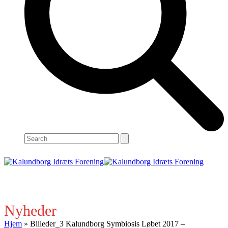
Search
Open
Close
mobile
mobile
menu
menu
Nyheder
Hjem
»
Billeder_3 Kalundborg Symbiosis Løbet 2017 –