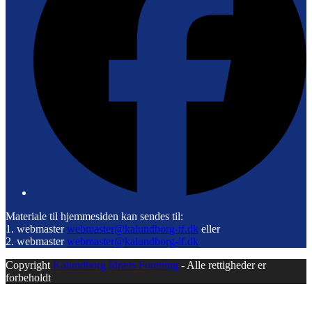
Materiale til hjemmesiden kan sendes til:
1. webmaster
webmaster@kalundborg-if.dk
eller
2. webmaster
webmaster@kalundborg-if.dk
Copyright
Kalundborg Idræts Forening
- Alle rettigheder er
forbeholdt
B
T