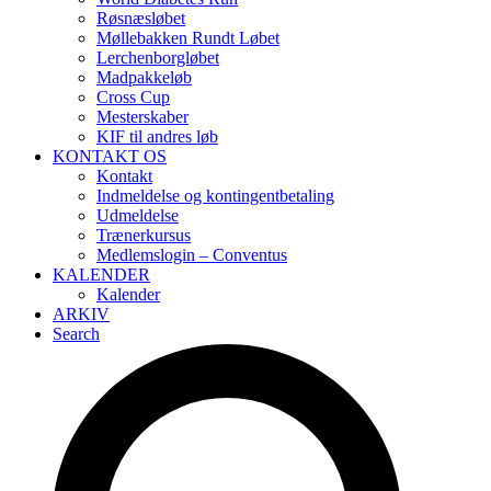
Røsnæsløbet
Møllebakken Rundt Løbet
Lerchenborgløbet
Madpakkeløb
Cross Cup
Mesterskaber
KIF til andres løb
KONTAKT OS
Kontakt
Indmeldelse og kontingentbetaling
Udmeldelse
Trænerkursus
Medlemslogin – Conventus
KALENDER
Kalender
ARKIV
Search