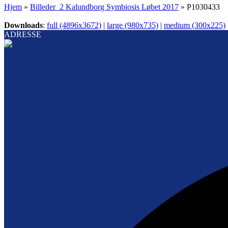
Hjem
»
Billeder_2 Kalundborg Symbiosis Løbet 2017
»
P1030433
Downloads
:
full (4896x3672)
|
large (980x735)
|
medium (300x225)
ADRESSE