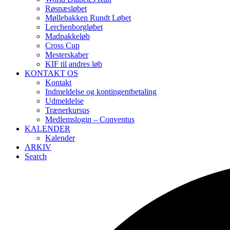
Røsnæsløbet
Møllebakken Rundt Løbet
Lerchenborgløbet
Madpakkeløb
Cross Cup
Mesterskaber
KIF til andres løb
KONTAKT OS
Kontakt
Indmeldelse og kontingentbetaling
Udmeldelse
Trænerkursus
Medlemslogin – Conventus
KALENDER
Kalender
ARKIV
Search