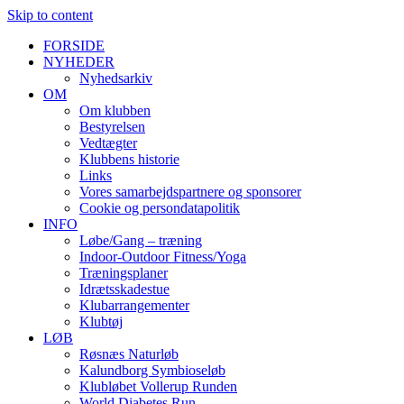
Skip to content
FORSIDE
NYHEDER
Nyhedsarkiv
OM
Om klubben
Bestyrelsen
Vedtægter
Klubbens historie
Links
Vores samarbejdspartnere og sponsorer
Cookie og persondatapolitik
INFO
Løbe/Gang – træning
Indoor-Outdoor Fitness/Yoga
Træningsplaner
Idrætsskadestue
Klubarrangementer
Klubtøj
LØB
Røsnæs Naturløb
Kalundborg Symbioseløb
Klubløbet Vollerup Runden
World Diabetes Run