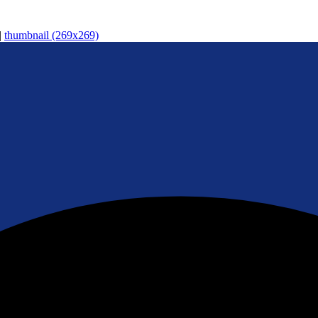
|
thumbnail (269x269)