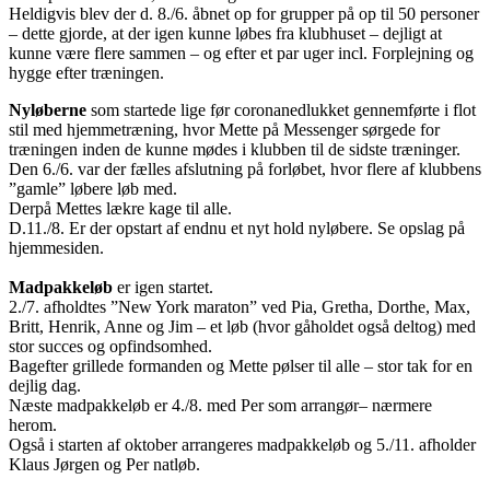
Heldigvis blev der d. 8./6. åbnet op for grupper på op til 50 personer
– dette gjorde, at der igen kunne løbes fra klubhuset – dejligt at
kunne være flere sammen – og efter et par uger incl. Forplejning og
hygge efter træningen.
Nyløberne
som startede lige før coronanedlukket gennemførte i flot
stil med hjemmetræning, hvor Mette på Messenger sørgede for
træningen inden de kunne mødes i klubben til de sidste træninger.
Den 6./6. var der fælles afslutning på forløbet, hvor flere af klubbens
”gamle” løbere løb med.
Derpå Mettes lækre kage til alle.
D.11./8. Er der opstart af endnu et nyt hold nyløbere. Se opslag på
hjemmesiden.
Madpakkeløb
er igen startet.
2./7. afholdtes ”New York maraton” ved Pia, Gretha, Dorthe, Max,
Britt, Henrik, Anne og Jim – et løb (hvor gåholdet også deltog) med
stor succes og opfindsomhed.
Bagefter grillede formanden og Mette pølser til alle – stor tak for en
dejlig dag.
Næste madpakkeløb er 4./8. med Per som arrangør– nærmere
herom.
Også i starten af oktober arrangeres madpakkeløb og 5./11. afholder
Klaus Jørgen og Per natløb.