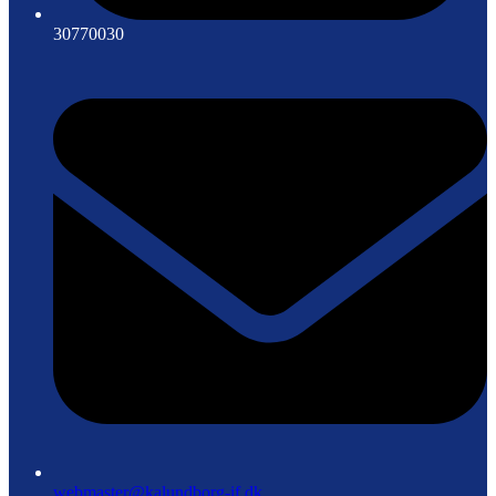
30770030
webmaster@kalundborg-if.dk