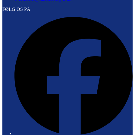
FØLG OS PÅ
F