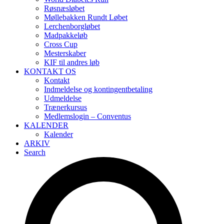
Røsnæsløbet
Møllebakken Rundt Løbet
Lerchenborgløbet
Madpakkeløb
Cross Cup
Mesterskaber
KIF til andres løb
KONTAKT OS
Kontakt
Indmeldelse og kontingentbetaling
Udmeldelse
Trænerkursus
Medlemslogin – Conventus
KALENDER
Kalender
ARKIV
Search