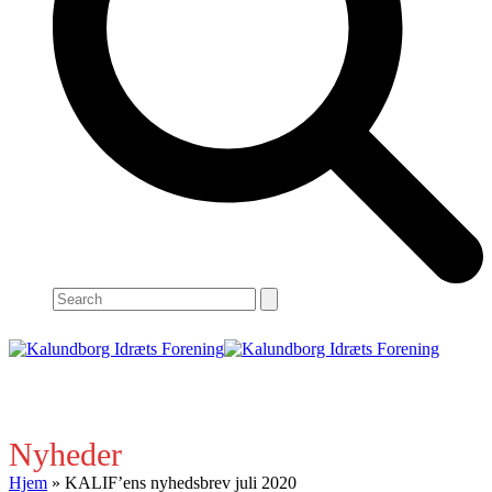
Search
Open
Close
mobile
mobile
menu
menu
Nyheder
Hjem
»
KALIF’ens nyhedsbrev juli 2020