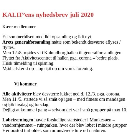
KALIF’ens nyhedsbrev juli 2020
Kære medlemmer
En sommerhilsen med lidt opsamling og lidt nyt.
Årets generalforsamling
måtte som bekendt desværre aflyses /
flyttes.
Men 12./8. mødes vi i Kalundborghallen til generalforsamlingen.
Flyttet fra Aktivitetscentret til hallen pga. corona – bedre plads.
Husk tilmelding til spisning.
Mød talstærkt op – og støt op om vores forening.
Vi kommer
Alle aktiviteter
blev desværre lukket ned d. 12./3. pga. corona.
Men 11./5. startede vi så småt op igen – med fitness om mandagen
og løb tirsdag og torsdag.
Dejligt at komme i gang – selvom det var i små grupper på max 10.
Løbetræningen
havde forskellige startsteder i Munkesøen –
vandrerhjemmet – ruinparken, hvor der blev løbet i mindre grupper.
Her opstod turholdet, som arrangerede ture ud i naturen.