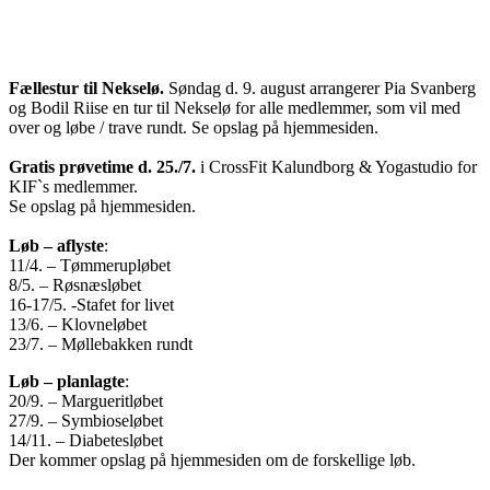
Fællestur til Nekselø.
Søndag d. 9. august arrangerer Pia Svanberg
og Bodil Riise en tur til Nekselø for alle medlemmer, som vil med
over og løbe / trave rundt. Se opslag på hjemmesiden.
Gratis prøvetime d. 25./7.
i CrossFit Kalundborg & Yogastudio for
KIF`s medlemmer.
Se opslag på hjemmesiden.
Løb – aflyste
:
11/4. – Tømmerupløbet
8/5. – Røsnæsløbet
16-17/5. -Stafet for livet
13/6. – Klovneløbet
23/7. – Møllebakken rundt
Løb – planlagte
:
20/9. – Margueritløbet
27/9. – Symbioseløbet
14/11. – Diabetesløbet
Der kommer opslag på hjemmesiden om de forskellige løb.