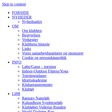
Skip to content
FORSIDE
NYHEDER
Nyhedsarkiv
OM
Om klubben
Bestyrelsen
Vedtægter
Klubbens historie
Links
Vores samarbejdspartnere og sponsorer
Cookie og persondatapolitik
INFO
Løbe/Gang – træning
Indoor-Outdoor Fitness/Yoga
Træningsplaner
Idrætsskadestue
Klubarrangementer
Klubtøj
LØB
Røsnæs Naturløb
Kalundborg Symbioseløb
Klubløbet Vollerup Runden
World Diabetes Run