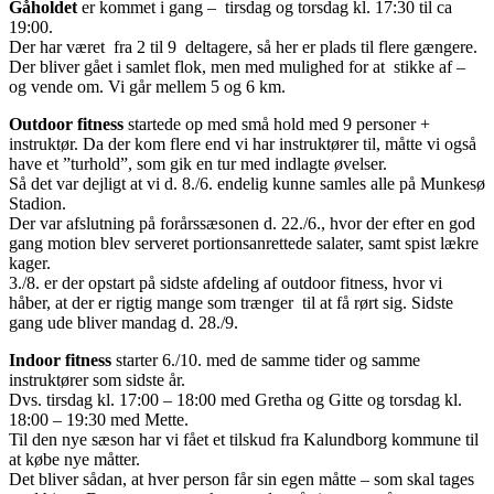
Gåholdet
er kommet i gang – tirsdag og torsdag kl. 17:30 til ca
19:00.
Der har været fra 2 til 9 deltagere, så her er plads til flere gængere.
Der bliver gået i samlet flok, men med mulighed for at stikke af –
og vende om. Vi går mellem 5 og 6 km.
Outdoor fitness
startede op med små hold med 9 personer +
instruktør. Da der kom flere end vi har instruktører til, måtte vi også
have et ”turhold”, som gik en tur med indlagte øvelser.
Så det var dejligt at vi d. 8./6. endelig kunne samles alle på Munkesø
Stadion.
Der var afslutning på forårssæsonen d. 22./6., hvor der efter en god
gang motion blev serveret portionsanrettede salater, samt spist lækre
kager.
3./8. er der opstart på sidste afdeling af outdoor fitness, hvor vi
håber, at der er rigtig mange som trænger til at få rørt sig. Sidste
gang ude bliver mandag d. 28./9.
Indoor fitness
starter 6./10. med de samme tider og samme
instruktører som sidste år.
Dvs. tirsdag kl. 17:00 – 18:00 med Gretha og Gitte og torsdag kl.
18:00 – 19:30 med Mette.
Til den nye sæson har vi fået et tilskud fra Kalundborg kommune til
at købe nye måtter.
Det bliver sådan, at hver person får sin egen måtte – som skal tages