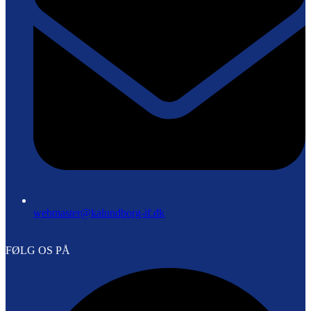
webmaster@kalundborg-if.dk
FØLG OS PÅ
F