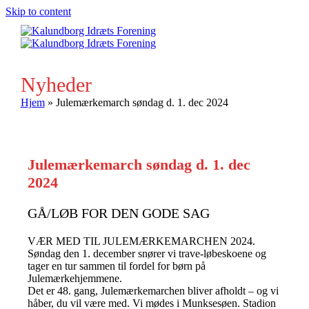
Skip to content
Ope
Clos
mobi
mobi
men
men
Nyheder
Hjem
»
Julemærkemarch søndag d. 1. dec 2024
Julemærkemarch søndag d. 1. dec
2024
GÅ/LØB FOR DEN GODE SAG
VÆR MED TIL JULEMÆRKEMARCHEN 2024.
Søndag den 1. december snører vi trave-løbeskoene og
tager en tur sammen til fordel for børn på
Julemærkehjemmene.
Det er 48. gang, Julemærkemarchen bliver afholdt – og vi
håber, du vil være med. Vi mødes i Munksesøen. Stadion