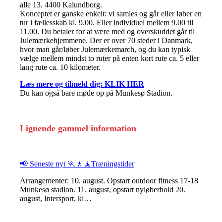
alle 13. 4400 Kalundborg.
Konceptet er ganske enkelt: vi samles og går eller løber en
tur i fællesskab kl. 9.00. Eller individuel mellem 9.00 til
11.00. Du betaler for at være med og overskuddet går til
Julemærkehjemmene. Der er over 70 steder i Danmark,
hvor man går/løber Julemærkemarch, og du kan typisk
vælge mellem mindst to ruter på enten kort rute ca. 5 eller
lang rute ca. 10 kilometer.
Læs mere og tilmeld dig: KLIK HER
Du kan også bare møde op på Munkesø Stadion.
Lignende gammel information
📢 Seneste nyt 🏃🚶🧘Træningstider
Arrangementer: 10. august. Opstart outdoor fitness 17-18
Munkesø stadion. 11. august, opstart nyløberhold 20.
august, Intersport, kl…