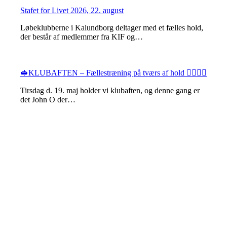
Stafet for Livet 2026, 22. august
Løbeklubberne i Kalundborg deltager med et fælles hold,
der består af medlemmer fra KIF og…
🥪KLUBAFTEN – Fællestræning på tværs af hold 🏃‍♀️🚶‍♂️
Tirsdag d. 19. maj holder vi klubaften, og denne gang er
det John O der…