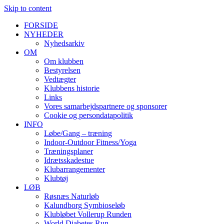
Skip to content
FORSIDE
NYHEDER
Nyhedsarkiv
OM
Om klubben
Bestyrelsen
Vedtægter
Klubbens historie
Links
Vores samarbejdspartnere og sponsorer
Cookie og persondatapolitik
INFO
Løbe/Gang – træning
Indoor-Outdoor Fitness/Yoga
Træningsplaner
Idrætsskadestue
Klubarrangementer
Klubtøj
LØB
Røsnæs Naturløb
Kalundborg Symbioseløb
Klubløbet Vollerup Runden
World Diabetes Run