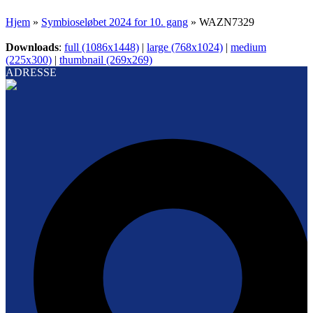
Hjem
»
Symbioseløbet 2024 for 10. gang
»
WAZN7329
Downloads
:
full (1086x1448)
|
large (768x1024)
|
medium
(225x300)
|
thumbnail (269x269)
ADRESSE