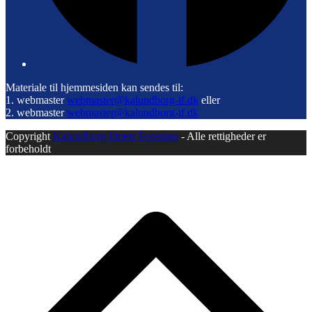
Materiale til hjemmesiden kan sendes til:
1. webmaster
webmaster@kalundborg-if.dk
eller
2. webmaster
webmaster@kalundborg-if.dk
Copyright
Kalundborg Idræts Forening
- Alle rettigheder er
forbeholdt
B
T
T