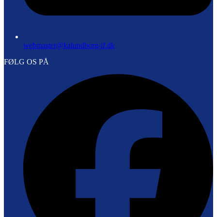
webmaster@kalundborg-if.dk
FØLG OS PÅ
F