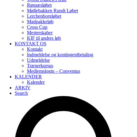
Røsnæsløbet
Møllebakken Rundt Løbet
Lerchenborgløbet
Madpakkeløb
Cross Cup
Mesterskaber
KIF til andres løb
KONTAKT OS
Kontakt
Indmeldelse og kontingentbetaling
Udmeldelse
Trænerkursus
Medlemslogin – Conventus
KALENDER
Kalender
ARKIV
Search