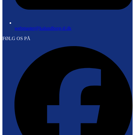
webmaster@kalundborg-if.dk
FØLG OS PÅ
F