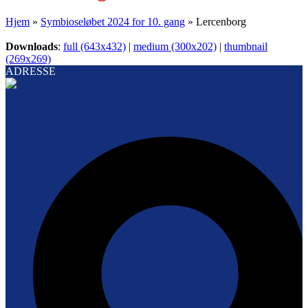
Hjem
»
Symbioseløbet 2024 for 10. gang
»
Lercenborg
Downloads
:
full (643x432)
|
medium (300x202)
|
thumbnail
(269x269)
ADRESSE