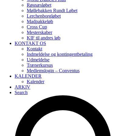
Røsnæsløbet
Møllebakken Rundt Løbet
Lerchenborgløbet
Madpakkeløb
Cross Cup
Mesterskaber
KIF til andres løb
KONTAKT OS
Kontakt
Indmeldelse og kontingentbetaling
Udmeldelse
Trænerkursus
Medlemslogin – Conventus
KALENDER
Kalender
ARKIV
Search