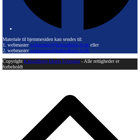
Materiale til hjemmesiden kan sendes til:
1. webmaster
webmaster@kalundborg-if.dk
eller
2. webmaster
webmaster@kalundborg-if.dk
Copyright
Kalundborg Idræts Forening
- Alle rettigheder er
forbeholdt
B
T
T