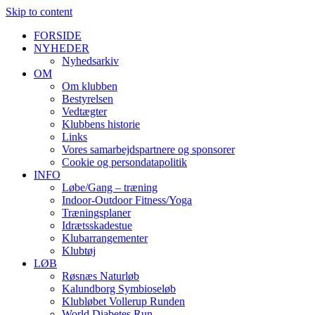
Skip to content
FORSIDE
NYHEDER
Nyhedsarkiv
OM
Om klubben
Bestyrelsen
Vedtægter
Klubbens historie
Links
Vores samarbejdspartnere og sponsorer
Cookie og persondatapolitik
INFO
Løbe/Gang – træning
Indoor-Outdoor Fitness/Yoga
Træningsplaner
Idrætsskadestue
Klubarrangementer
Klubtøj
LØB
Røsnæs Naturløb
Kalundborg Symbioseløb
Klubløbet Vollerup Runden
World Diabetes Run