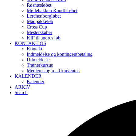
Røsnæsløbet
Møllebakken Rundt Løbet
Lerchenborgløbet
Madpakkeløb
Cross Cup
Mesterskaber
KIF til andres løb
KONTAKT OS
Kontakt
Indmeldelse og kontingentbetaling
Udmeldelse
Trænerkursus
Medlemslogin – Conventus
KALENDER
Kalender
ARKIV
Search