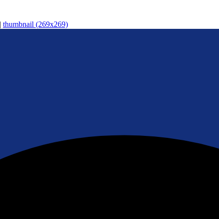
|
thumbnail (269x269)