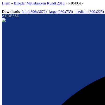
Hjem
»
Billeder Møllebakken Rundt 2018
»
P1040517
Downloads
:
full (4896x3672)
|
large (980x735)
|
medium (300x225)
ADRESSE