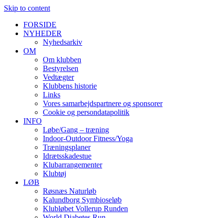
Skip to content
FORSIDE
NYHEDER
Nyhedsarkiv
OM
Om klubben
Bestyrelsen
Vedtægter
Klubbens historie
Links
Vores samarbejdspartnere og sponsorer
Cookie og persondatapolitik
INFO
Løbe/Gang – træning
Indoor-Outdoor Fitness/Yoga
Træningsplaner
Idrætsskadestue
Klubarrangementer
Klubtøj
LØB
Røsnæs Naturløb
Kalundborg Symbioseløb
Klubløbet Vollerup Runden
World Diabetes Run