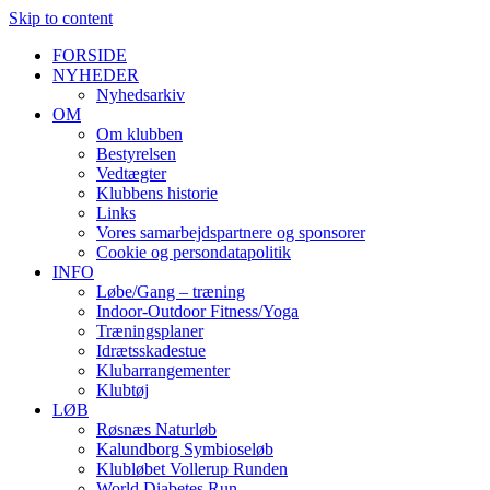
Skip to content
FORSIDE
NYHEDER
Nyhedsarkiv
OM
Om klubben
Bestyrelsen
Vedtægter
Klubbens historie
Links
Vores samarbejdspartnere og sponsorer
Cookie og persondatapolitik
INFO
Løbe/Gang – træning
Indoor-Outdoor Fitness/Yoga
Træningsplaner
Idrætsskadestue
Klubarrangementer
Klubtøj
LØB
Røsnæs Naturløb
Kalundborg Symbioseløb
Klubløbet Vollerup Runden
World Diabetes Run