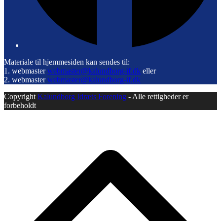
Materiale til hjemmesiden kan sendes til:
1. webmaster
webmaster@kalundborg-if.dk
eller
2. webmaster
webmaster@kalundborg-if.dk
Copyright
Kalundborg Idræts Forening
- Alle rettigheder er
forbeholdt
B
T
T