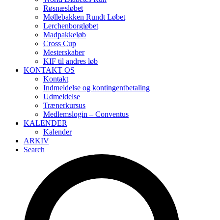
Røsnæsløbet
Møllebakken Rundt Løbet
Lerchenborgløbet
Madpakkeløb
Cross Cup
Mesterskaber
KIF til andres løb
KONTAKT OS
Kontakt
Indmeldelse og kontingentbetaling
Udmeldelse
Trænerkursus
Medlemslogin – Conventus
KALENDER
Kalender
ARKIV
Search