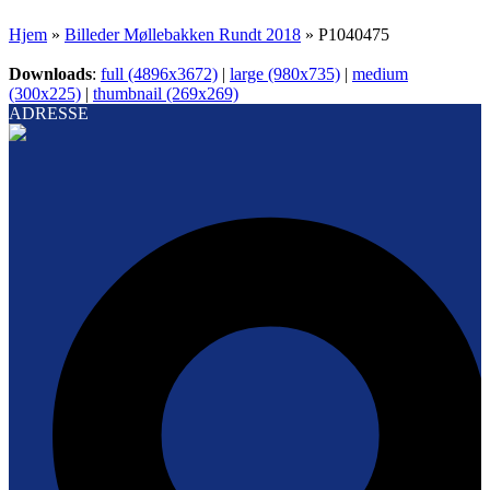
Hjem
»
Billeder Møllebakken Rundt 2018
»
P1040475
Downloads
:
full (4896x3672)
|
large (980x735)
|
medium
(300x225)
|
thumbnail (269x269)
ADRESSE