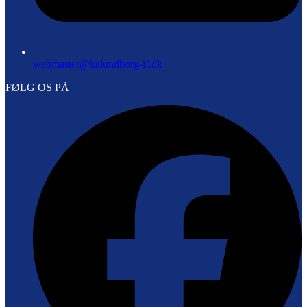
webmaster@kalundborg-if.dk
FØLG OS PÅ
F