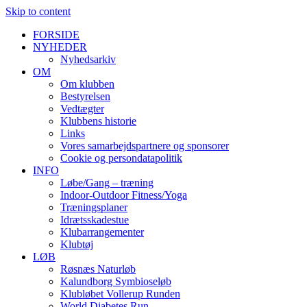
Skip to content
FORSIDE
NYHEDER
Nyhedsarkiv
OM
Om klubben
Bestyrelsen
Vedtægter
Klubbens historie
Links
Vores samarbejdspartnere og sponsorer
Cookie og persondatapolitik
INFO
Løbe/Gang – træning
Indoor-Outdoor Fitness/Yoga
Træningsplaner
Idrætsskadestue
Klubarrangementer
Klubtøj
LØB
Røsnæs Naturløb
Kalundborg Symbioseløb
Klubløbet Vollerup Runden
World Diabetes Run