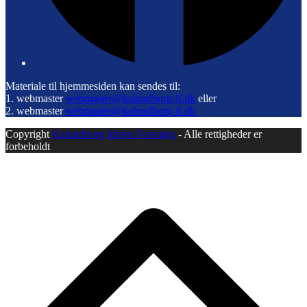
Materiale til hjemmesiden kan sendes til:
1. webmaster
webmaster@kalundborg-if.dk
eller
2. webmaster
webmaster@kalundborg-if.dk
Copyright
Kalundborg Idræts Forening
- Alle rettigheder er
forbeholdt
B
T
T