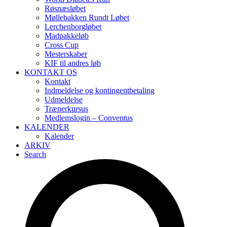
Røsnæsløbet
Møllebakken Rundt Løbet
Lerchenborgløbet
Madpakkeløb
Cross Cup
Mesterskaber
KIF til andres løb
KONTAKT OS
Kontakt
Indmeldelse og kontingentbetaling
Udmeldelse
Trænerkursus
Medlemslogin – Conventus
KALENDER
Kalender
ARKIV
Search