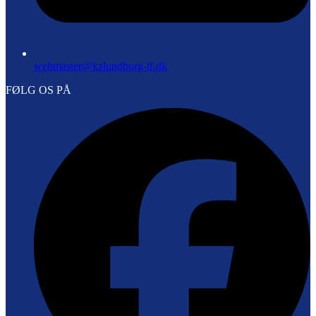
webmaster@kalundborg-if.dk
FØLG OS PÅ
F