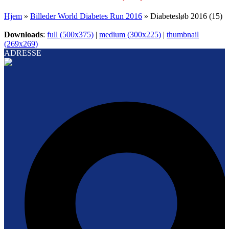
Hjem
»
Billeder World Diabetes Run 2016
»
Diabetesløb 2016 (15)
Downloads
:
full (500x375)
|
medium (300x225)
|
thumbnail
(269x269)
ADRESSE