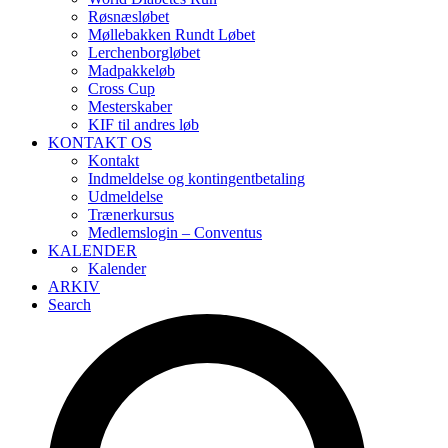
Røsnæsløbet
Møllebakken Rundt Løbet
Lerchenborgløbet
Madpakkeløb
Cross Cup
Mesterskaber
KIF til andres løb
KONTAKT OS
Kontakt
Indmeldelse og kontingentbetaling
Udmeldelse
Trænerkursus
Medlemslogin – Conventus
KALENDER
Kalender
ARKIV
Search