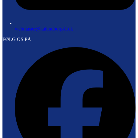
webmaster@kalundborg-if.dk
FØLG OS PÅ
F