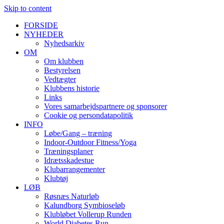
Skip to content
FORSIDE
NYHEDER
Nyhedsarkiv
OM
Om klubben
Bestyrelsen
Vedtægter
Klubbens historie
Links
Vores samarbejdspartnere og sponsorer
Cookie og persondatapolitik
INFO
Løbe/Gang – træning
Indoor-Outdoor Fitness/Yoga
Træningsplaner
Idrætsskadestue
Klubarrangementer
Klubtøj
LØB
Røsnæs Naturløb
Kalundborg Symbioseløb
Klubløbet Vollerup Runden
World Diabetes Run