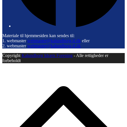
Materiale til hjemmesiden kan sendes til:
1. webmaster
webmaster@kalundborg-if.dk
eller
2. webmaster
webmaster@kalundborg-if.dk
Copyright
Kalundborg Idræts Forening
- Alle rettigheder er
forbeholdt
B
T
T