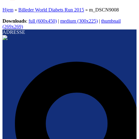
Hjem
»
Billeder World Diabets Run 2015
»
m_DSCN9008
Downloads
:
full (600x450)
|
medium (300x225)
|
thumbnail
(269x269)
ADRESSE