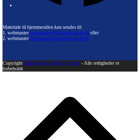
Materiale til hjemmesiden kan sendes til:
1. webmaster
webmaster@kalundborg-if.dk
eller
2. webmaster
webmaster@kalundborg-if.dk
Copyright
Kalundborg Idræts Forening
- Alle rettigheder er
forbeholdt
B
T
T