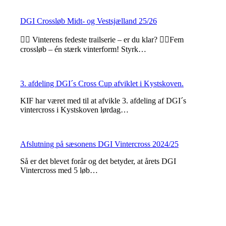
DGI Crossløb Midt- og Vestsjælland 25/26
🏃‍♂️ Vinterens fedeste trailserie – er du klar? 🏃‍♀️Fem
crossløb – én stærk vinterform! Styrk…
3. afdeling DGI´s Cross Cup afviklet i Kystskoven.
KIF har været med til at afvikle 3. afdeling af DGI´s
vintercross i Kystskoven lørdag…
Afslutning på sæsonens DGI Vintercross 2024/25
Så er det blevet forår og det betyder, at årets DGI
Vintercross med 5 løb…