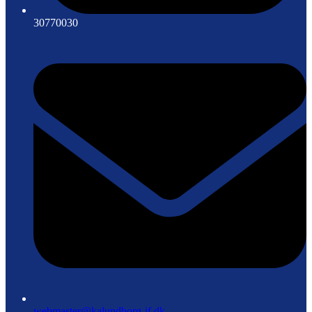
30770030
webmaster@kalundborg-if.dk