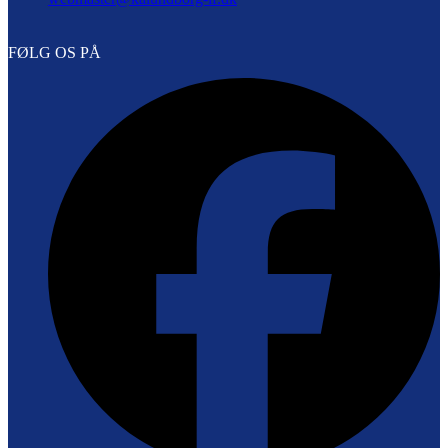
FØLG OS PÅ
F