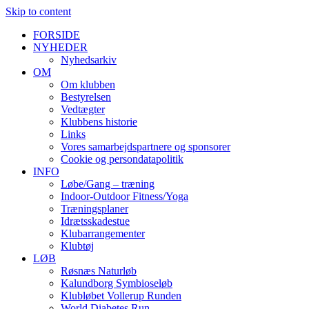
Skip to content
FORSIDE
NYHEDER
Nyhedsarkiv
OM
Om klubben
Bestyrelsen
Vedtægter
Klubbens historie
Links
Vores samarbejdspartnere og sponsorer
Cookie og persondatapolitik
INFO
Løbe/Gang – træning
Indoor-Outdoor Fitness/Yoga
Træningsplaner
Idrætsskadestue
Klubarrangementer
Klubtøj
LØB
Røsnæs Naturløb
Kalundborg Symbioseløb
Klubløbet Vollerup Runden
World Diabetes Run