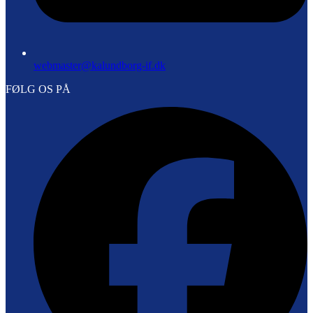
webmaster@kalundborg-if.dk
FØLG OS PÅ
F