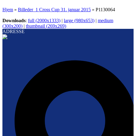
Hjem
»
Billeder_1 Cross Cup 31. januar 2015
»
P1130064
Downloads
:
full (2000x1333)
|
large (980x653)
|
medium
(300x200)
|
thumbnail (269x269)
ADRESSE