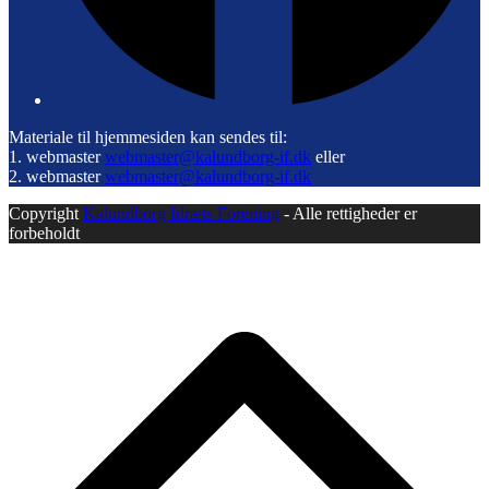
Materiale til hjemmesiden kan sendes til:
1. webmaster
webmaster@kalundborg-if.dk
eller
2. webmaster
webmaster@kalundborg-if.dk
Copyright
Kalundborg Idræts Forening
- Alle rettigheder er
forbeholdt
B
T
T