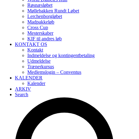
Røsnæsløbet
Møllebakken Rundt Løbet
Lerchenborgløbet
Madpakkeløb
Cross Cup
Mesterskaber
KIF til andres løb
KONTAKT OS
Kontakt
Indmeldelse og kontingentbetaling
Udmeldelse
Trænerkursus
Medlemslogin – Conventus
KALENDER
Kalender
ARKIV
Search