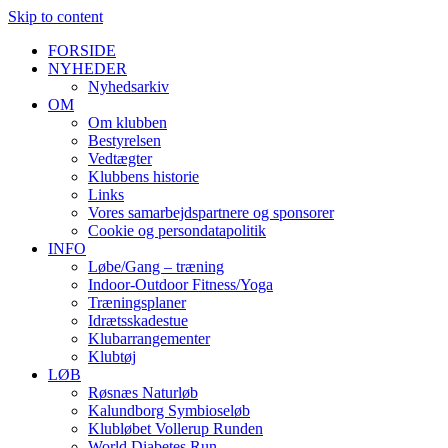
Skip to content
FORSIDE
NYHEDER
Nyhedsarkiv
OM
Om klubben
Bestyrelsen
Vedtægter
Klubbens historie
Links
Vores samarbejdspartnere og sponsorer
Cookie og persondatapolitik
INFO
Løbe/Gang – træning
Indoor-Outdoor Fitness/Yoga
Træningsplaner
Idrætsskadestue
Klubarrangementer
Klubtøj
LØB
Røsnæs Naturløb
Kalundborg Symbioseløb
Klubløbet Vollerup Runden
World Diabetes Run