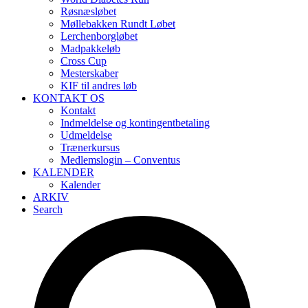
Røsnæsløbet
Møllebakken Rundt Løbet
Lerchenborgløbet
Madpakkeløb
Cross Cup
Mesterskaber
KIF til andres løb
KONTAKT OS
Kontakt
Indmeldelse og kontingentbetaling
Udmeldelse
Trænerkursus
Medlemslogin – Conventus
KALENDER
Kalender
ARKIV
Search