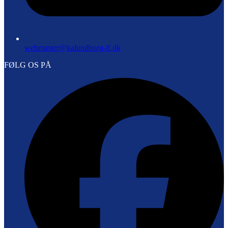
webmaster@kalundborg-if.dk
FØLG OS PÅ
F