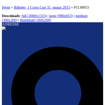
Hjem
»
Billeder_1 Cross Cup 31. januar 2015
»
P1130053
Downloads
:
full (2000x1333)
|
large (980x653)
|
medium
(300x200)
|
thumbnail (269x269)
ADRESSE