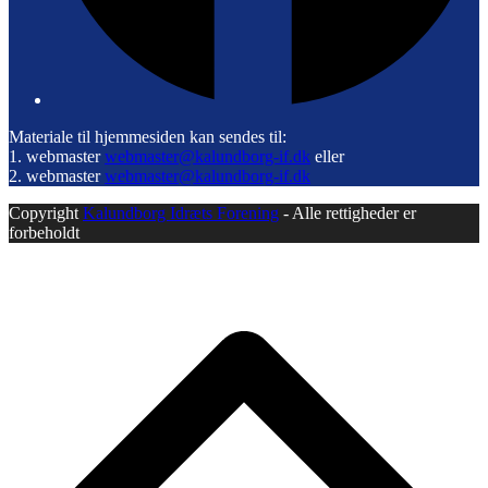
Materiale til hjemmesiden kan sendes til:
1. webmaster
webmaster@kalundborg-if.dk
eller
2. webmaster
webmaster@kalundborg-if.dk
Copyright
Kalundborg Idræts Forening
- Alle rettigheder er
forbeholdt
B
T
T