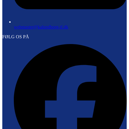
webmaster@kalundborg-if.dk
FØLG OS PÅ
F