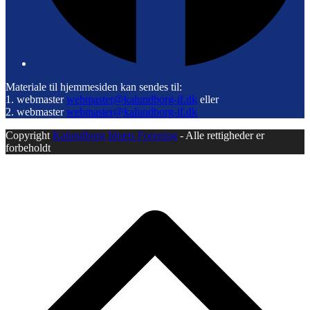
Materiale til hjemmesiden kan sendes til:
1. webmaster
webmaster@kalundborg-if.dk
eller
2. webmaster
webmaster@kalundborg-if.dk
Copyright
Kalundborg Idræts Forening
- Alle rettigheder er
forbeholdt
B
T
T