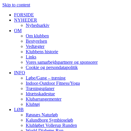
Skip to content
FORSIDE
NYHEDER
Nyhedsarkiv
OM
Om klubben
Bestyrelsen
Vedtægter
Klubbens historie
Links
Vores samarbejdspartnere og sponsorer
Cookie og persondatapolitik
INFO
Løbe/Gang – træning
Indoor-Outdoor Fitness/Yoga
Træningsplaner
Idrætsskadestue
Klubarrangementer
Klubtøj
LØB
Røsnæs Naturløb
Kalundborg Symbioseløb
Klubløbet Vollerup Runden
World Diabetes Run