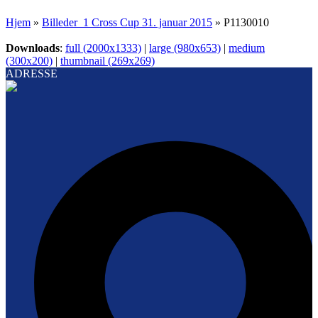
Hjem
»
Billeder_1 Cross Cup 31. januar 2015
»
P1130010
Downloads
:
full (2000x1333)
|
large (980x653)
|
medium
(300x200)
|
thumbnail (269x269)
ADRESSE