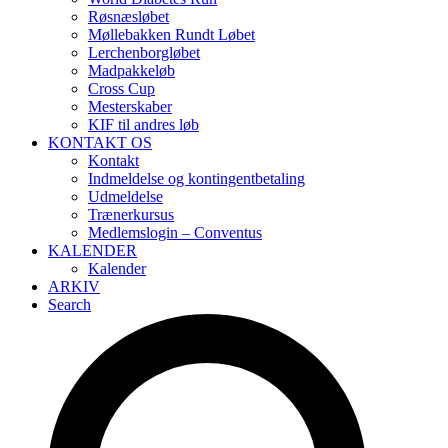
Røsnæsløbet
Møllebakken Rundt Løbet
Lerchenborgløbet
Madpakkeløb
Cross Cup
Mesterskaber
KIF til andres løb
KONTAKT OS
Kontakt
Indmeldelse og kontingentbetaling
Udmeldelse
Trænerkursus
Medlemslogin – Conventus
KALENDER
Kalender
ARKIV
Search