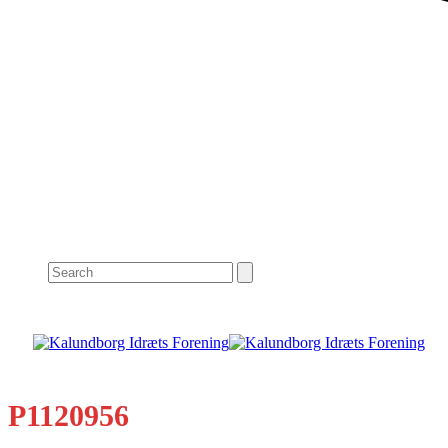
Search
P1120956