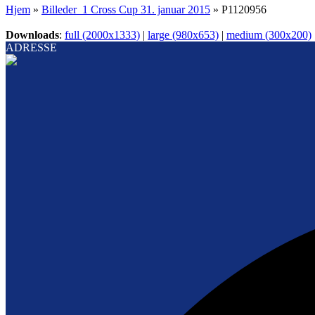
Hjem
»
Billeder_1 Cross Cup 31. januar 2015
»
P1120956
Downloads
:
full (2000x1333)
|
large (980x653)
|
medium (300x200)
ADRESSE