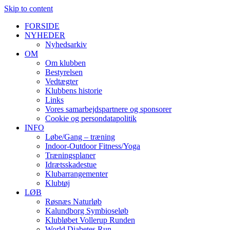
Skip to content
FORSIDE
NYHEDER
Nyhedsarkiv
OM
Om klubben
Bestyrelsen
Vedtægter
Klubbens historie
Links
Vores samarbejdspartnere og sponsorer
Cookie og persondatapolitik
INFO
Løbe/Gang – træning
Indoor-Outdoor Fitness/Yoga
Træningsplaner
Idrætsskadestue
Klubarrangementer
Klubtøj
LØB
Røsnæs Naturløb
Kalundborg Symbioseløb
Klubløbet Vollerup Runden
World Diabetes Run