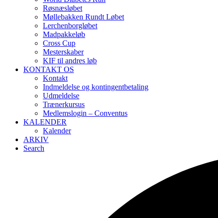
Røsnæsløbet
Møllebakken Rundt Løbet
Lerchenborgløbet
Madpakkeløb
Cross Cup
Mesterskaber
KIF til andres løb
KONTAKT OS
Kontakt
Indmeldelse og kontingentbetaling
Udmeldelse
Trænerkursus
Medlemslogin – Conventus
KALENDER
Kalender
ARKIV
Search