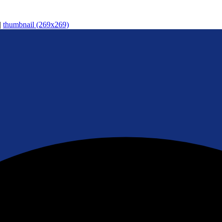
|
thumbnail (269x269)