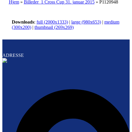
Hjem
»
Billeder_1 Cross Cup 31. januar 2015
»
P1120948
Downloads
:
full (2000x1333)
|
large (980x653)
|
medium
(300x200)
|
thumbnail (269x269)
ADRESSE