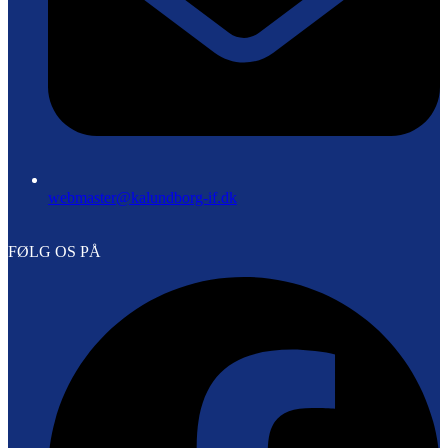
webmaster@kalundborg-if.dk
FØLG OS PÅ
F