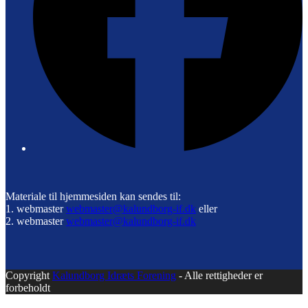
Materiale til hjemmesiden kan sendes til:
1. webmaster
webmaster@kalundborg-if.dk
eller
2. webmaster
webmaster@kalundborg-if.dk
Copyright
Kalundborg Idræts Forening
- Alle rettigheder er
forbeholdt
B