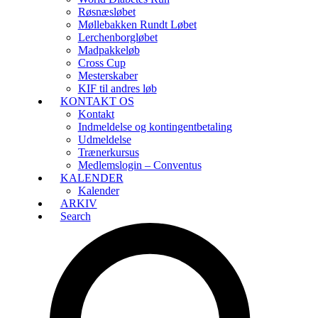
Røsnæsløbet
Møllebakken Rundt Løbet
Lerchenborgløbet
Madpakkeløb
Cross Cup
Mesterskaber
KIF til andres løb
KONTAKT OS
Kontakt
Indmeldelse og kontingentbetaling
Udmeldelse
Trænerkursus
Medlemslogin – Conventus
KALENDER
Kalender
ARKIV
Search