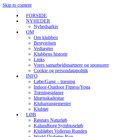
Skip to content
FORSIDE
NYHEDER
Nyhedsarkiv
OM
Om klubben
Bestyrelsen
Vedtægter
Klubbens historie
Links
Vores samarbejdspartnere og sponsorer
Cookie og persondatapolitik
INFO
Løbe/Gang – træning
Indoor-Outdoor Fitness/Yoga
Træningsplaner
Idrætsskadestue
Klubarrangementer
Klubtøj
LØB
Røsnæs Naturløb
Kalundborg Symbioseløb
Klubløbet Vollerup Runden
World Diabetes Run