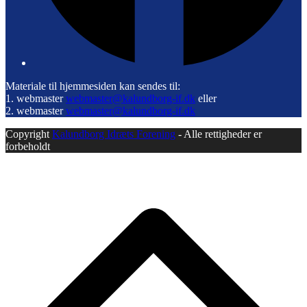
Materiale til hjemmesiden kan sendes til:
1. webmaster
webmaster@kalundborg-if.dk
eller
2. webmaster
webmaster@kalundborg-if.dk
Copyright
Kalundborg Idræts Forening
- Alle rettigheder er
forbeholdt
B
T
T