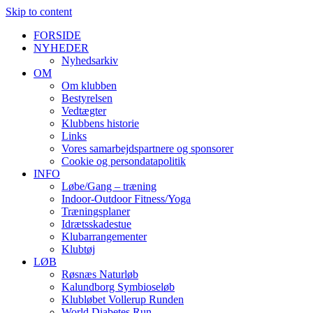
Skip to content
FORSIDE
NYHEDER
Nyhedsarkiv
OM
Om klubben
Bestyrelsen
Vedtægter
Klubbens historie
Links
Vores samarbejdspartnere og sponsorer
Cookie og persondatapolitik
INFO
Løbe/Gang – træning
Indoor-Outdoor Fitness/Yoga
Træningsplaner
Idrætsskadestue
Klubarrangementer
Klubtøj
LØB
Røsnæs Naturløb
Kalundborg Symbioseløb
Klubløbet Vollerup Runden
World Diabetes Run