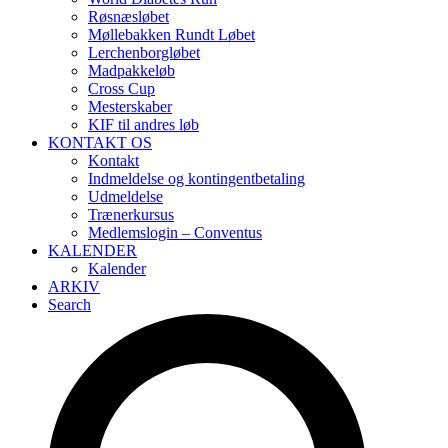
Røsnæsløbet
Møllebakken Rundt Løbet
Lerchenborgløbet
Madpakkeløb
Cross Cup
Mesterskaber
KIF til andres løb
KONTAKT OS
Kontakt
Indmeldelse og kontingentbetaling
Udmeldelse
Trænerkursus
Medlemslogin – Conventus
KALENDER
Kalender
ARKIV
Search