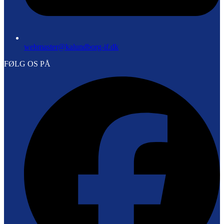
webmaster@kalundborg-if.dk
FØLG OS PÅ
F