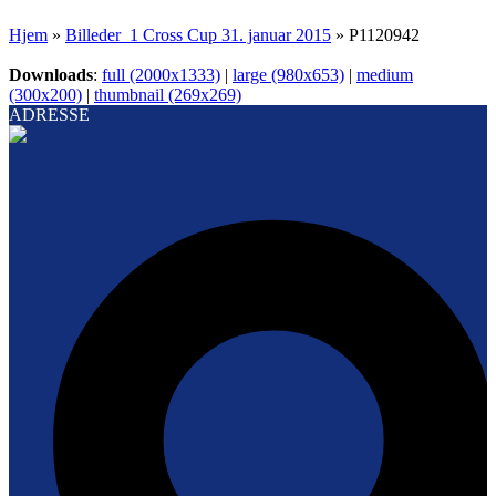
Hjem
»
Billeder_1 Cross Cup 31. januar 2015
»
P1120942
Downloads
:
full (2000x1333)
|
large (980x653)
|
medium
(300x200)
|
thumbnail (269x269)
ADRESSE