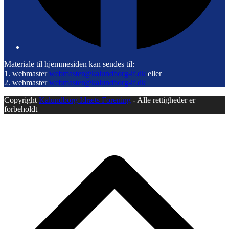
Materiale til hjemmesiden kan sendes til:
1. webmaster
webmaster@kalundborg-if.dk
eller
2. webmaster
webmaster@kalundborg-if.dk
Copyright
Kalundborg Idræts Forening
- Alle rettigheder er
forbeholdt
B
T
T