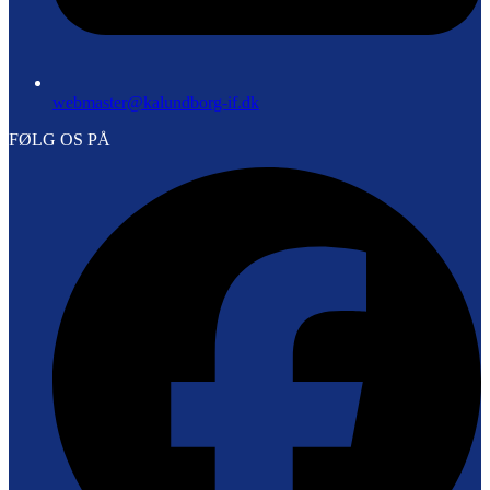
webmaster@kalundborg-if.dk
FØLG OS PÅ
F