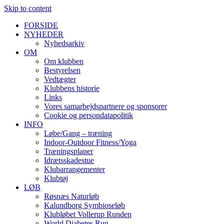
Skip to content
FORSIDE
NYHEDER
Nyhedsarkiv
OM
Om klubben
Bestyrelsen
Vedtægter
Klubbens historie
Links
Vores samarbejdspartnere og sponsorer
Cookie og persondatapolitik
INFO
Løbe/Gang – træning
Indoor-Outdoor Fitness/Yoga
Træningsplaner
Idrætsskadestue
Klubarrangementer
Klubtøj
LØB
Røsnæs Naturløb
Kalundborg Symbioseløb
Klubløbet Vollerup Runden
World Diabetes Run