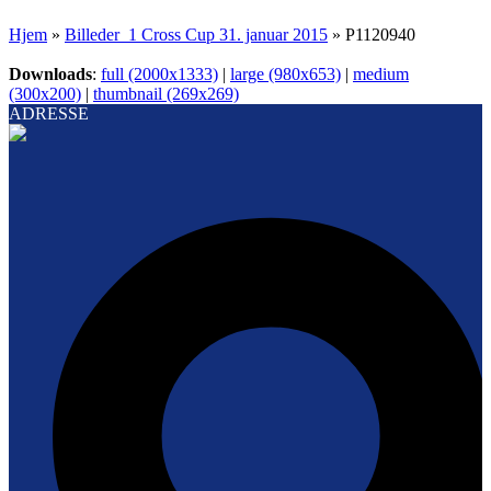
Hjem
»
Billeder_1 Cross Cup 31. januar 2015
»
P1120940
Downloads
:
full (2000x1333)
|
large (980x653)
|
medium
(300x200)
|
thumbnail (269x269)
ADRESSE