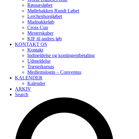
Røsnæsløbet
Møllebakken Rundt Løbet
Lerchenborgløbet
Madpakkeløb
Cross Cup
Mesterskaber
KIF til andres løb
KONTAKT OS
Kontakt
Indmeldelse og kontingentbetaling
Udmeldelse
Trænerkursus
Medlemslogin – Conventus
KALENDER
Kalender
ARKIV
Search