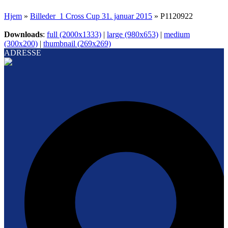
Hjem
»
Billeder_1 Cross Cup 31. januar 2015
»
P1120922
Downloads
:
full (2000x1333)
|
large (980x653)
|
medium
(300x200)
|
thumbnail (269x269)
ADRESSE