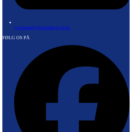
webmaster@kalundborg-if.dk
FØLG OS PÅ
F