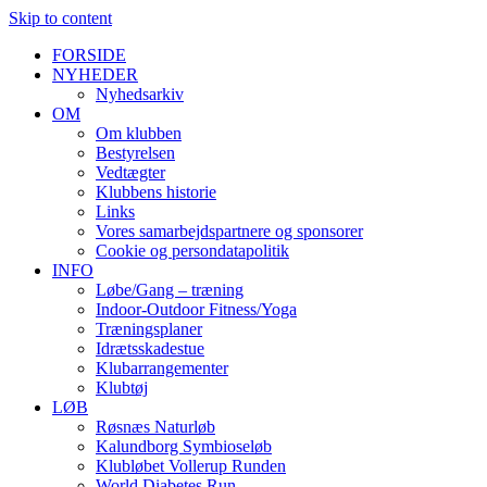
Skip to content
FORSIDE
NYHEDER
Nyhedsarkiv
OM
Om klubben
Bestyrelsen
Vedtægter
Klubbens historie
Links
Vores samarbejdspartnere og sponsorer
Cookie og persondatapolitik
INFO
Løbe/Gang – træning
Indoor-Outdoor Fitness/Yoga
Træningsplaner
Idrætsskadestue
Klubarrangementer
Klubtøj
LØB
Røsnæs Naturløb
Kalundborg Symbioseløb
Klubløbet Vollerup Runden
World Diabetes Run