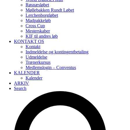
Røsnæsløbet
Møllebakken Rundt Løbet
Lerchenborgløbet
Madpakkeløb
Cross Cup
Mesterskaber
KIF til andres løb
KONTAKT OS
Kontakt
Indmeldelse og kontingentbetaling
Udmeldelse
Trænerkursus
Medlemslogin – Conventus
KALENDER
Kalender
ARKIV
Search