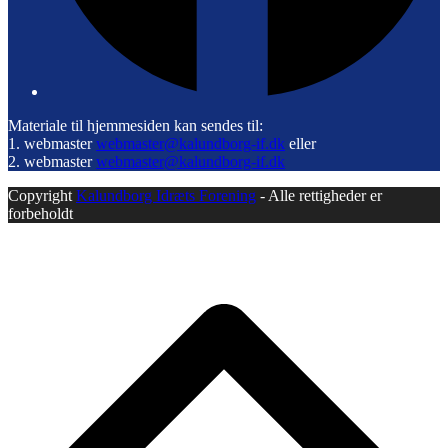
Materiale til hjemmesiden kan sendes til:
1. webmaster
webmaster@kalundborg-if.dk
eller
2. webmaster
webmaster@kalundborg-if.dk
Copyright
Kalundborg Idræts Forening
- Alle rettigheder er
forbeholdt
B
T
T