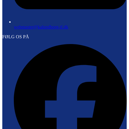
webmaster@kalundborg-if.dk
FØLG OS PÅ
F