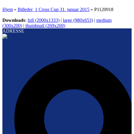
Hjem
»
Billeder_1 Cross Cup 31. januar 2015
»
P1120918
Downloads
:
full (2000x1333)
|
large (980x653)
|
medium
(300x200)
|
thumbnail (269x269)
ADRESSE