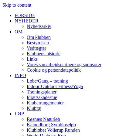
Skip to content
FORSIDE
NYHEDER
Nyhedsarkiv
OM
Om klubben
Bestyrelsen
Vedtægter
Klubbens historie
Links
Vores samarbejdspartnere og sponsorer
Cookie og persondatapolitik
INFO
Løbe/Gang – træning
Indoor-Outdoor Fitness/Yoga
Træningsplaner
Idrætsskadestue
Klubarrangementer
Klubtøj
LØB
Røsnæs Naturløb
Kalundborg Symbioseløb
Klubløbet Vollerup Runden
World Diabetes Run