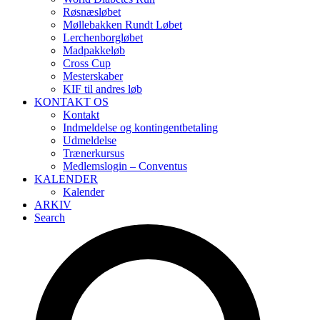
Røsnæsløbet
Møllebakken Rundt Løbet
Lerchenborgløbet
Madpakkeløb
Cross Cup
Mesterskaber
KIF til andres løb
KONTAKT OS
Kontakt
Indmeldelse og kontingentbetaling
Udmeldelse
Trænerkursus
Medlemslogin – Conventus
KALENDER
Kalender
ARKIV
Search