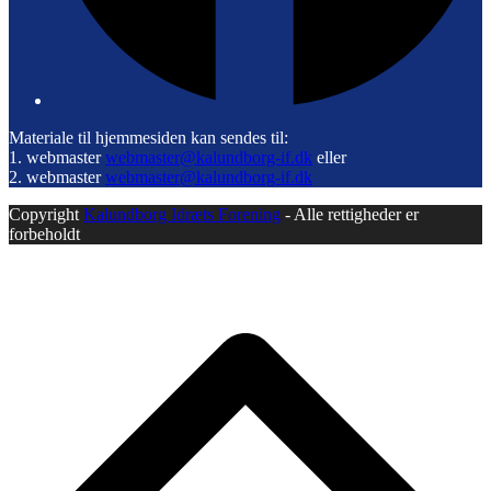
Materiale til hjemmesiden kan sendes til:
1. webmaster
webmaster@kalundborg-if.dk
eller
2. webmaster
webmaster@kalundborg-if.dk
Copyright
Kalundborg Idræts Forening
- Alle rettigheder er
forbeholdt
B
T
T