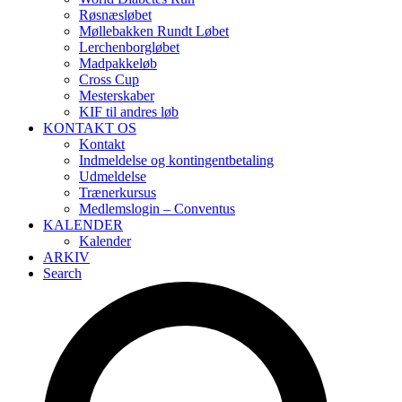
Røsnæsløbet
Møllebakken Rundt Løbet
Lerchenborgløbet
Madpakkeløb
Cross Cup
Mesterskaber
KIF til andres løb
KONTAKT OS
Kontakt
Indmeldelse og kontingentbetaling
Udmeldelse
Trænerkursus
Medlemslogin – Conventus
KALENDER
Kalender
ARKIV
Search