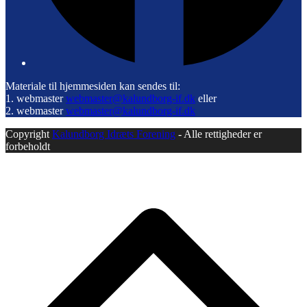
Materiale til hjemmesiden kan sendes til:
1. webmaster
webmaster@kalundborg-if.dk
eller
2. webmaster
webmaster@kalundborg-if.dk
Copyright
Kalundborg Idræts Forening
- Alle rettigheder er
forbeholdt
B
T
T