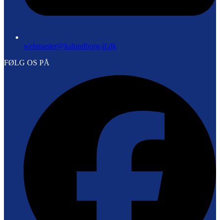
webmaster@kalundborg-if.dk
FØLG OS PÅ
F