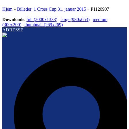
Hjem
»
Billeder_1 Cross Cup 31. januar 2015
»
P1120907
Downloads
:
full (2000x1333)
|
large (980x653)
|
medium
(300x200)
|
thumbnail (269x269)
ADRESSE