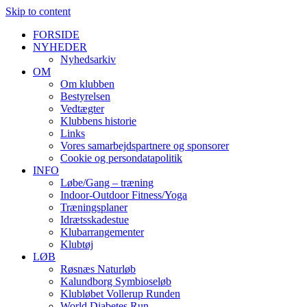
Skip to content
FORSIDE
NYHEDER
Nyhedsarkiv
OM
Om klubben
Bestyrelsen
Vedtægter
Klubbens historie
Links
Vores samarbejdspartnere og sponsorer
Cookie og persondatapolitik
INFO
Løbe/Gang – træning
Indoor-Outdoor Fitness/Yoga
Træningsplaner
Idrætsskadestue
Klubarrangementer
Klubtøj
LØB
Røsnæs Naturløb
Kalundborg Symbioseløb
Klubløbet Vollerup Runden
World Diabetes Run