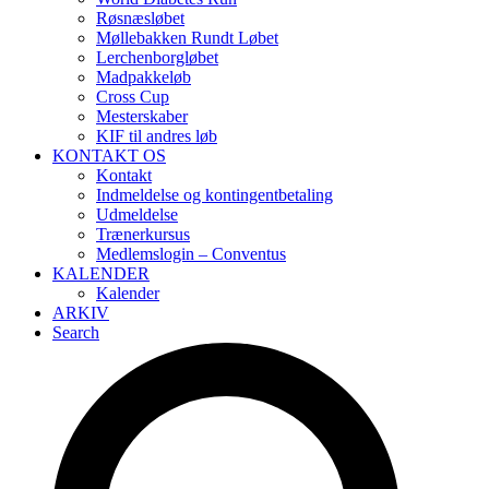
Røsnæsløbet
Møllebakken Rundt Løbet
Lerchenborgløbet
Madpakkeløb
Cross Cup
Mesterskaber
KIF til andres løb
KONTAKT OS
Kontakt
Indmeldelse og kontingentbetaling
Udmeldelse
Trænerkursus
Medlemslogin – Conventus
KALENDER
Kalender
ARKIV
Search