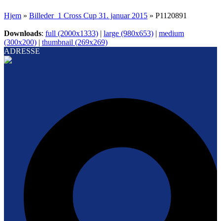
Hjem
»
Billeder_1 Cross Cup 31. januar 2015
»
P1120891
Downloads
:
full (2000x1333)
|
large (980x653)
|
medium
(300x200)
|
thumbnail (269x269)
ADRESSE