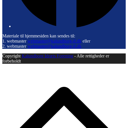
Materiale til hjemmesiden kan sendes til:
1. webmaster
webmaster@kalundborg-if.dk
eller
2. webmaster
webmaster@kalundborg-if.dk
Copyright
Kalundborg Idræts Forening
- Alle rettigheder er
forbeholdt
B
T
T