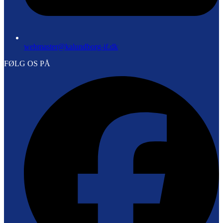
webmaster@kalundborg-if.dk
FØLG OS PÅ
F