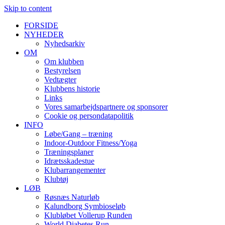
Skip to content
FORSIDE
NYHEDER
Nyhedsarkiv
OM
Om klubben
Bestyrelsen
Vedtægter
Klubbens historie
Links
Vores samarbejdspartnere og sponsorer
Cookie og persondatapolitik
INFO
Løbe/Gang – træning
Indoor-Outdoor Fitness/Yoga
Træningsplaner
Idrætsskadestue
Klubarrangementer
Klubtøj
LØB
Røsnæs Naturløb
Kalundborg Symbioseløb
Klubløbet Vollerup Runden
World Diabetes Run