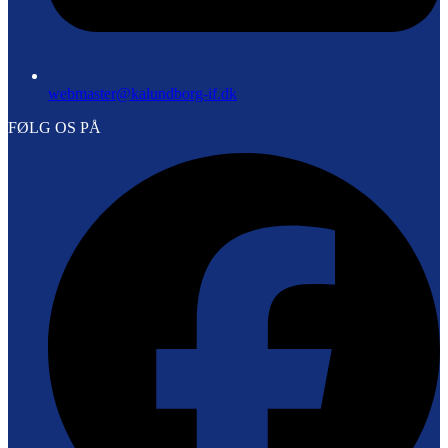
webmaster@kalundborg-if.dk
FØLG OS PÅ
F