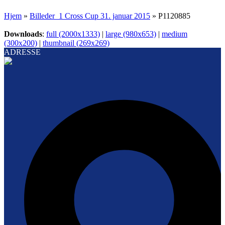
Hjem
»
Billeder_1 Cross Cup 31. januar 2015
»
P1120885
Downloads
:
full (2000x1333)
|
large (980x653)
|
medium
(300x200)
|
thumbnail (269x269)
ADRESSE