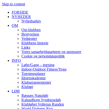
Skip to content
FORSIDE
NYHEDER
Nyhedsarkiv
OM
Om klubben
Bestyrelsen
Vedtægter
Klubbens historie
Links
Vores samarbejdspartnere og sponsorer
Cookie og persondatapolitik
INFO
Løbe/Gang – træning
Indoor-Outdoor Fitness/Yoga
Træningsplaner
Idrætsskadestue
Klubarrangementer
Klubtøj
LØB
Røsnæs Naturløb
Kalundborg Symbioseløb
Klubløbet Vollerup Runden
World Diabetes Run