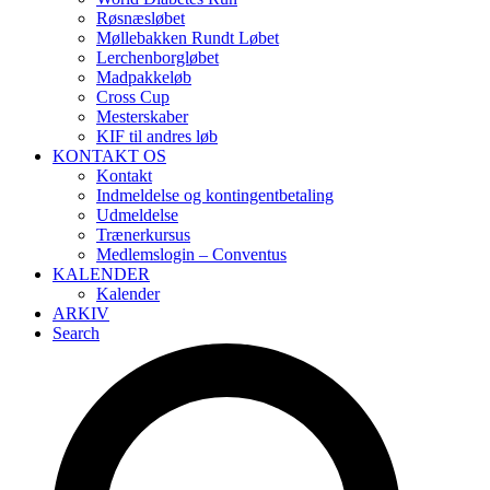
Røsnæsløbet
Møllebakken Rundt Løbet
Lerchenborgløbet
Madpakkeløb
Cross Cup
Mesterskaber
KIF til andres løb
KONTAKT OS
Kontakt
Indmeldelse og kontingentbetaling
Udmeldelse
Trænerkursus
Medlemslogin – Conventus
KALENDER
Kalender
ARKIV
Search