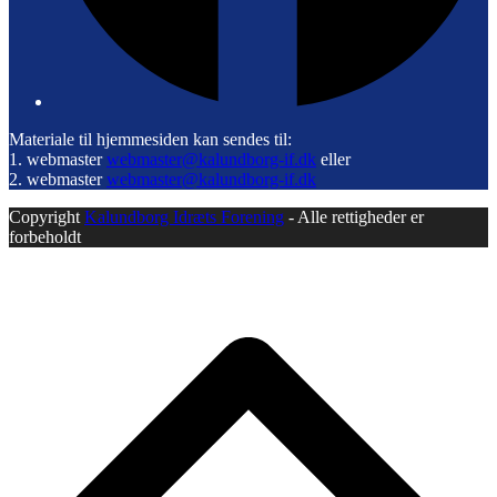
Materiale til hjemmesiden kan sendes til:
1. webmaster
webmaster@kalundborg-if.dk
eller
2. webmaster
webmaster@kalundborg-if.dk
Copyright
Kalundborg Idræts Forening
- Alle rettigheder er
forbeholdt
B
T
T