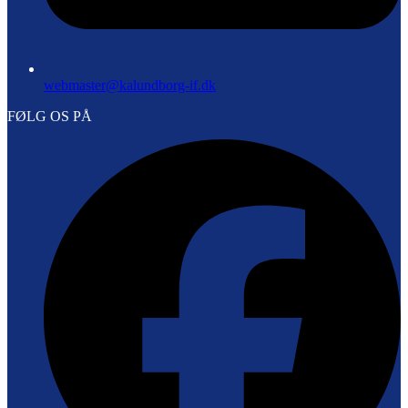
webmaster@kalundborg-if.dk
FØLG OS PÅ
F