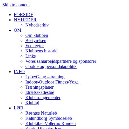
Skip to content
FORSIDE
NYHEDER
Nyhedsarkiv
OM
Om klubben
Bestyrelsen
Vedtægter
Klubbens historie
Links
Vores samarbejdspartnere og sponsorer
Cookie og persondatapolitik
INFO
Løbe/Gang – træning
Indoor-Outdoor Fitness/Yoga
Træningsplaner
Idrætsskadestue
Klubarrangementer
Klubtøj
LØB
Røsnæs Naturløb
Kalundborg Symbioseløb
Klubløbet Vollerup Runden
World Diabetes Run