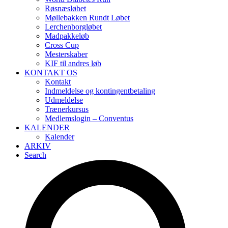
Røsnæsløbet
Møllebakken Rundt Løbet
Lerchenborgløbet
Madpakkeløb
Cross Cup
Mesterskaber
KIF til andres løb
KONTAKT OS
Kontakt
Indmeldelse og kontingentbetaling
Udmeldelse
Trænerkursus
Medlemslogin – Conventus
KALENDER
Kalender
ARKIV
Search