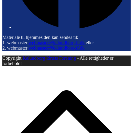
Materiale til hjemmesiden kan sendes til:
1. webmaster
webmaster@kalundborg-if.dk
eller
2. webmaster
webmaster@kalundborg-if.dk
Copyright
Kalundborg Idræts Forening
- Alle rettigheder er
forbeholdt
B
T
T