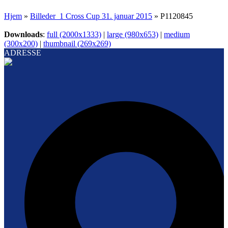
Hjem
»
Billeder_1 Cross Cup 31. januar 2015
»
P1120845
Downloads
:
full (2000x1333)
|
large (980x653)
|
medium
(300x200)
|
thumbnail (269x269)
ADRESSE