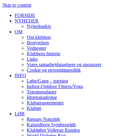
Skip to content
FORSIDE
NYHEDER
Nyhedsarkiv
OM
Om klubben
Bestyrelsen
Vedtægter
Klubbens historie
Links
Vores samarbejdspartnere og sponsorer
Cookie og persondatapolitik
INFO
Løbe/Gang – træning
Indoor-Outdoor Fitness/Yoga
Træningsplaner
Idrætsskadestue
Klubarrangementer
Klubtøj
LØB
Røsnæs Naturløb
Kalundborg Symbioseløb
Klubløbet Vollerup Runden
World Diabetes Run