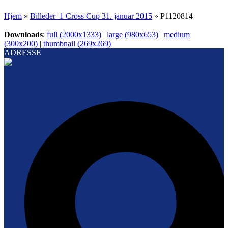
Hjem
»
Billeder_1 Cross Cup 31. januar 2015
»
P1120814
Downloads
:
full (2000x1333)
|
large (980x653)
|
medium
(300x200)
|
thumbnail (269x269)
ADRESSE