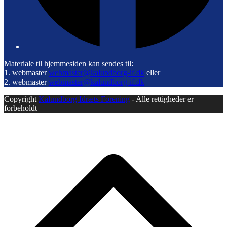
Materiale til hjemmesiden kan sendes til:
1. webmaster
webmaster@kalundborg-if.dk
eller
2. webmaster
webmaster@kalundborg-if.dk
Copyright
Kalundborg Idræts Forening
- Alle rettigheder er
forbeholdt
B
T
T