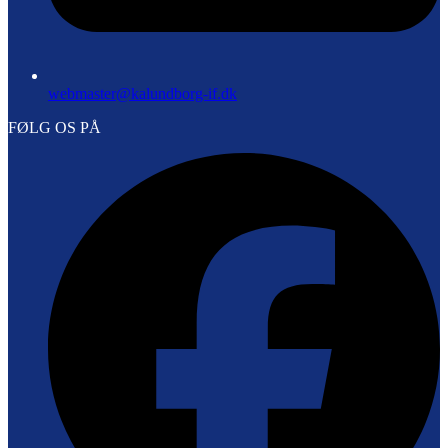
webmaster@kalundborg-if.dk
FØLG OS PÅ
F