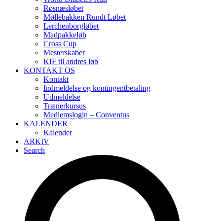
Røsnæsløbet
Møllebakken Rundt Løbet
Lerchenborgløbet
Madpakkeløb
Cross Cup
Mesterskaber
KIF til andres løb
KONTAKT OS
Kontakt
Indmeldelse og kontingentbetaling
Udmeldelse
Trænerkursus
Medlemslogin – Conventus
KALENDER
Kalender
ARKIV
Search