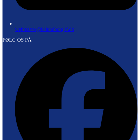
webmaster@kalundborg-if.dk
FØLG OS PÅ
F