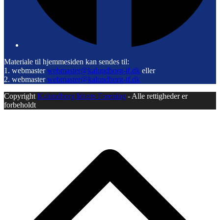
Materiale til hjemmesiden kan sendes til:
1. webmaster
webmaster@kalundborg-if.dk
eller
2. webmaster
webmaster@kalundborg-if.dk
Copyright
Kalundborg Idræts Forening
- Alle rettigheder er
forbeholdt
B
T
T