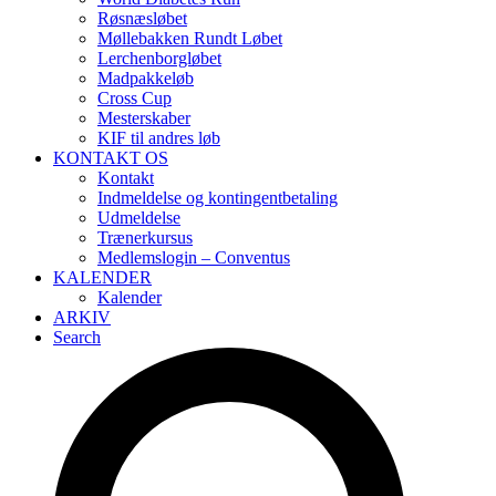
Røsnæsløbet
Møllebakken Rundt Løbet
Lerchenborgløbet
Madpakkeløb
Cross Cup
Mesterskaber
KIF til andres løb
KONTAKT OS
Kontakt
Indmeldelse og kontingentbetaling
Udmeldelse
Trænerkursus
Medlemslogin – Conventus
KALENDER
Kalender
ARKIV
Search