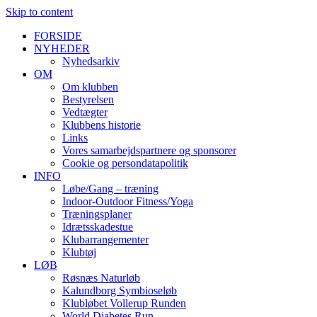
Skip to content
FORSIDE
NYHEDER
Nyhedsarkiv
OM
Om klubben
Bestyrelsen
Vedtægter
Klubbens historie
Links
Vores samarbejdspartnere og sponsorer
Cookie og persondatapolitik
INFO
Løbe/Gang – træning
Indoor-Outdoor Fitness/Yoga
Træningsplaner
Idrætsskadestue
Klubarrangementer
Klubtøj
LØB
Røsnæs Naturløb
Kalundborg Symbioseløb
Klubløbet Vollerup Runden
World Diabetes Run