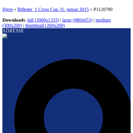
Hjem
»
Billeder_1 Cross Cup 31. januar 2015
»
P1120790
Downloads
:
full (2000x1333)
|
large (980x653)
|
medium
(300x200)
|
thumbnail (269x269)
ADRESSE