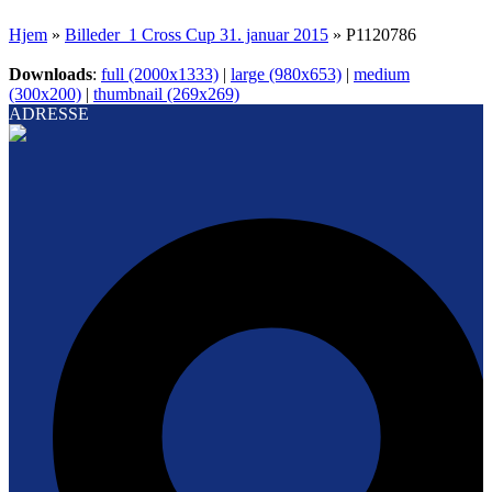
Hjem
»
Billeder_1 Cross Cup 31. januar 2015
»
P1120786
Downloads
:
full (2000x1333)
|
large (980x653)
|
medium
(300x200)
|
thumbnail (269x269)
ADRESSE