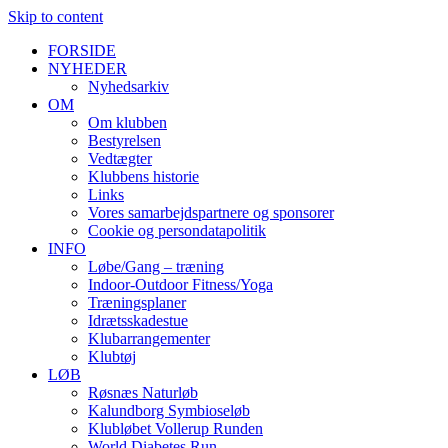
Skip to content
FORSIDE
NYHEDER
Nyhedsarkiv
OM
Om klubben
Bestyrelsen
Vedtægter
Klubbens historie
Links
Vores samarbejdspartnere og sponsorer
Cookie og persondatapolitik
INFO
Løbe/Gang – træning
Indoor-Outdoor Fitness/Yoga
Træningsplaner
Idrætsskadestue
Klubarrangementer
Klubtøj
LØB
Røsnæs Naturløb
Kalundborg Symbioseløb
Klubløbet Vollerup Runden
World Diabetes Run