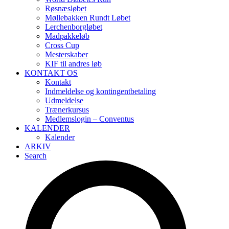
Røsnæsløbet
Møllebakken Rundt Løbet
Lerchenborgløbet
Madpakkeløb
Cross Cup
Mesterskaber
KIF til andres løb
KONTAKT OS
Kontakt
Indmeldelse og kontingentbetaling
Udmeldelse
Trænerkursus
Medlemslogin – Conventus
KALENDER
Kalender
ARKIV
Search