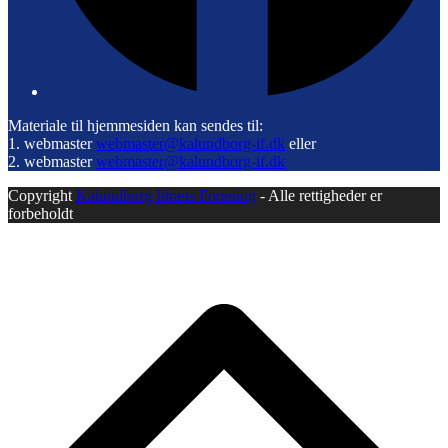
Materiale til hjemmesiden kan sendes til:
1. webmaster
webmaster@kalundborg-if.dk
eller
2. webmaster
webmaster@kalundborg-if.dk
Copyright
Kalundborg Idræts Forening
- Alle rettigheder er
forbeholdt
B
T
T