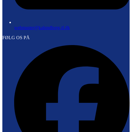
webmaster@kalundborg-if.dk
FØLG OS PÅ
F