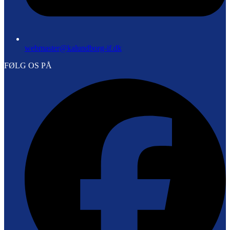
webmaster@kalundborg-if.dk
FØLG OS PÅ
F