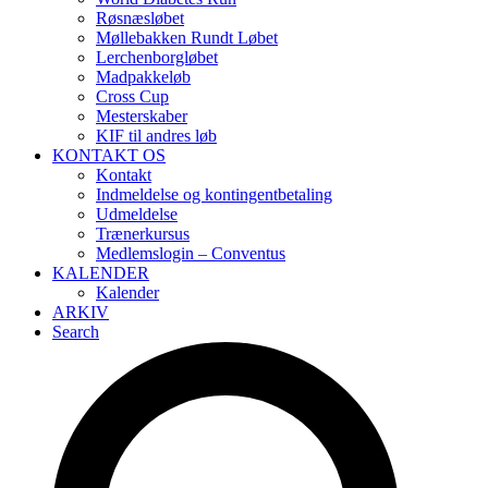
Røsnæsløbet
Møllebakken Rundt Løbet
Lerchenborgløbet
Madpakkeløb
Cross Cup
Mesterskaber
KIF til andres løb
KONTAKT OS
Kontakt
Indmeldelse og kontingentbetaling
Udmeldelse
Trænerkursus
Medlemslogin – Conventus
KALENDER
Kalender
ARKIV
Search