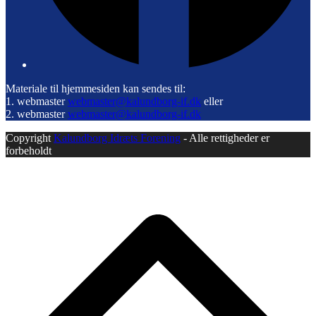
Materiale til hjemmesiden kan sendes til:
1. webmaster
webmaster@kalundborg-if.dk
eller
2. webmaster
webmaster@kalundborg-if.dk
Copyright
Kalundborg Idræts Forening
- Alle rettigheder er
forbeholdt
B
T
T