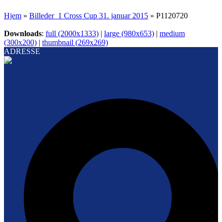
Hjem
»
Billeder_1 Cross Cup 31. januar 2015
»
P1120720
Downloads
:
full (2000x1333)
|
large (980x653)
|
medium
(300x200)
|
thumbnail (269x269)
ADRESSE