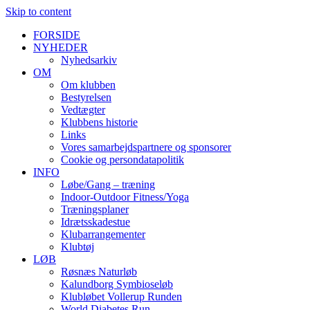
Skip to content
FORSIDE
NYHEDER
Nyhedsarkiv
OM
Om klubben
Bestyrelsen
Vedtægter
Klubbens historie
Links
Vores samarbejdspartnere og sponsorer
Cookie og persondatapolitik
INFO
Løbe/Gang – træning
Indoor-Outdoor Fitness/Yoga
Træningsplaner
Idrætsskadestue
Klubarrangementer
Klubtøj
LØB
Røsnæs Naturløb
Kalundborg Symbioseløb
Klubløbet Vollerup Runden
World Diabetes Run