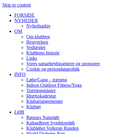
Skip to content
FORSIDE
NYHEDER
Nyhedsarkiv
OM
Om klubben
Bestyrelsen
Vedtægter
Klubbens historie
Links
Vores samarbejdspartnere og sponsorer
Cookie og persondatapolitik
INFO
Løbe/Gang – træning
Indoor-Outdoor Fitness/Yoga
Træningsplaner
Idrætsskadestue
Klubarrangementer
Klubtøj
LØB
Røsnæs Naturløb
Kalundborg Symbioseløb
Klubløbet Vollerup Runden
World Diabetes Run