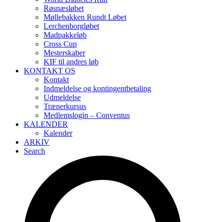
Røsnæsløbet
Møllebakken Rundt Løbet
Lerchenborgløbet
Madpakkeløb
Cross Cup
Mesterskaber
KIF til andres løb
KONTAKT OS
Kontakt
Indmeldelse og kontingentbetaling
Udmeldelse
Trænerkursus
Medlemslogin – Conventus
KALENDER
Kalender
ARKIV
Search