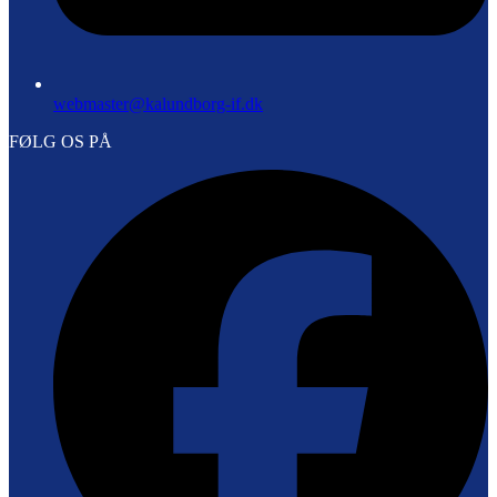
webmaster@kalundborg-if.dk
FØLG OS PÅ
F