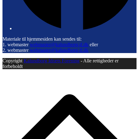
Materiale til hjemmesiden kan sendes til:
1. webmaster
webmaster@kalundborg-if.dk
eller
2. webmaster
webmaster@kalundborg-if.dk
Copyright
Kalundborg Idræts Forening
- Alle rettigheder er
forbeholdt
B
T
T