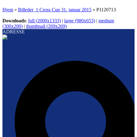
Hjem
»
Billeder_1 Cross Cup 31. januar 2015
»
P1120713
Downloads
:
full (2000x1333)
|
large (980x653)
|
medium
(300x200)
|
thumbnail (269x269)
ADRESSE